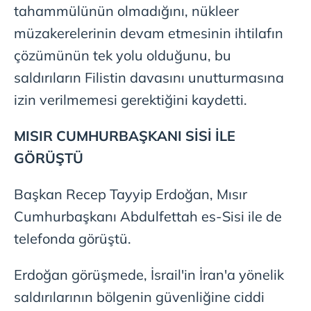
tahammülünün olmadığını, nükleer
verileriniz işlenmekte olup gerekli olan çerezler bilgi
toplumu hizmetlerinin sunulması amacıyla
müzakerelerinin devam etmesinin ihtilafın
kullanılmaktadır. Diğer çerezler, sitemizin daha işlevsel
çözümünün tek yolu olduğunu, bu
kılınması ve kişiselleştirilmesi ve sizlere yönelik
saldırıların Filistin davasını unutturmasına
reklam/pazarlama faaliyetlerinin yapılması, amaçlarıyla
sınırlı olarak açık rızanız dahilinde kullanılacaktır.
izin verilmemesi gerektiğini kaydetti.
Çerezlere ilişkin tercihlerinizi aşağıda yer alan panel
MISIR CUMHURBAŞKANI SİSİ İLE
vasıtasıyla belirleyebilirsiniz. Çerezlere ilişkin detaylı bilgi
GÖRÜŞTÜ
için Ayarlar butonuna tıklayabilir,
Çerez Bilgilendirme
Metnimizi
ziyaret edebilirsiniz.
Başkan Recep Tayyip Erdoğan, Mısır
6698 sayılı Kişisel Verilerin Korunması Kanunu uyarınca
Cumhurbaşkanı Abdulfettah es-Sisi ile de
hazırlanmış Aydınlatma Metnimizi okumak ve sitemizde
telefonda görüştü.
ilgili mevzuata uygun olarak kullanılan çerezlerle ilgili bilgi
almak için lütfen
tıklayınız
.
Erdoğan görüşmede, İsrail'in İran'a yönelik
saldırılarının bölgenin güvenliğine ciddi