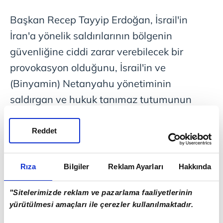
Başkan Recep Tayyip Erdoğan, İsrail'in
İran'a yönelik saldırılarının bölgenin
güvenliğine ciddi zarar verebilecek bir
provokasyon olduğunu, İsrail'in ve
(Binyamin) Netanyahu yönetiminin
saldırgan ve hukuk tanımaz tutumunun
küresel boyutta istikrar ve güvenlik sorunu
doğurduğunu ifade etti.
Reddet
Saldırılarla İsrail'in İran'ın nükleer
Rıza
Bilgiler
Reklam Ayarları
Hakkında
programına ilişkin meselede çözüm
çabalarını baltaladığını belirten Erdoğan,
"Sitelerimizde reklam ve pazarlama faaliyetlerinin
İsrail saldırıları neticesinde oluşabilecek
yürütülmesi amaçları ile çerezler kullanılmaktadır.
nükleer sızıntının sivilleri, bölgesel ve