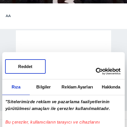
AA
Reddet
Rıza
Bilgiler
Reklam Ayarları
Hakkında
"Sitelerimizde reklam ve pazarlama faaliyetlerinin
yürütülmesi amaçları ile çerezler kullanılmaktadır.
Bu çerezler, kullanıcıların tarayıcı ve cihazlarını
Dışişleri Bakanlığı kaynaklarından edinilen