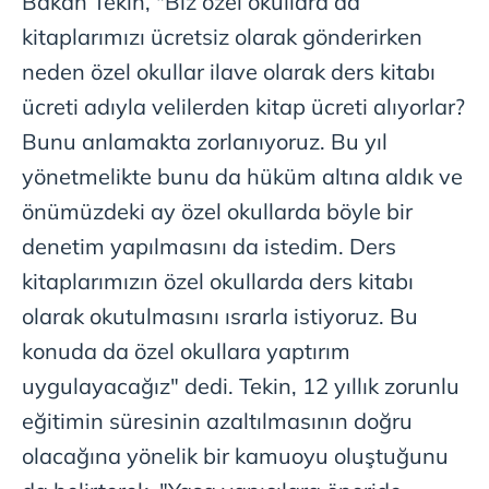
Bakan Tekin, "Biz özel okullara da
gösterilmeyecektir."
kitaplarımızı ücretsiz olarak gönderirken
Sizlere daha iyi bir hizmet sunabilmek için İnternet
neden özel okullar ilave olarak ders kitabı
Sitemizde kendimize ve üçüncü kişilere ait çerezler
ücreti adıyla velilerden kitap ücreti alıyorlar?
kullanılmaktadır. Bu çerezler vasıtasıyla çeşitli kişisel
Bunu anlamakta zorlanıyoruz. Bu yıl
verileriniz işlenmekte olup gerekli olan çerezler bilgi
toplumu hizmetlerinin sunulması amacıyla
yönetmelikte bunu da hüküm altına aldık ve
kullanılmaktadır. Diğer çerezler, sitemizin daha işlevsel
önümüzdeki ay özel okullarda böyle bir
kılınması ve kişiselleştirilmesi ve sizlere yönelik
denetim yapılmasını da istedim. Ders
reklam/pazarlama faaliyetlerinin yapılması, amaçlarıyla
sınırlı olarak açık rızanız dahilinde kullanılacaktır.
kitaplarımızın özel okullarda ders kitabı
olarak okutulmasını ısrarla istiyoruz. Bu
Çerezlere ilişkin tercihlerinizi aşağıda yer alan panel
konuda da özel okullara yaptırım
vasıtasıyla belirleyebilirsiniz. Çerezlere ilişkin detaylı bilgi
için Ayarlar butonuna tıklayabilir,
Çerez Bilgilendirme
uygulayacağız" dedi. Tekin, 12 yıllık zorunlu
Metnimizi
ziyaret edebilirsiniz.
eğitimin süresinin azaltılmasının doğru
olacağına yönelik bir kamuoyu oluştuğunu
6698 sayılı Kişisel Verilerin Korunması Kanunu uyarınca
hazırlanmış Aydınlatma Metnimizi okumak ve sitemizde