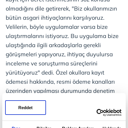
olmadığını dile getirerek, "Biz okullarımızın
bütün asgari ihtiyaçlarını karşılıyoruz.
Velilerin, böyle uygulamalar varsa bize
ulaştırmalarını istiyoruz. Bu uygulama bize
ulaştığında ilgili arkadaşlarla gerekli
görüşmeleri yapıyoruz, ihtiyaç duyulursa
inceleme ve soruşturma süreçlerini
yürütüyoruz" dedi. Özel okullara kayıt
ödemesi hakkında, resmi ödeme kanalları
üzerinden yapılması durumunda denetim
yapabileceklerini bildiren Tekin, "Velilerimiz
Reddet
ödemeleri bankacılık işlemleri üzerinden
yapsınlar ki biz de takip edelim ve herhangi
bir mağduriyetin ortaya çıkmasını