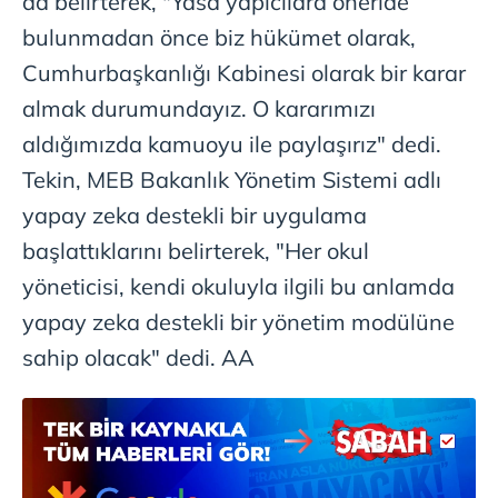
da belirterek, "Yasa yapıcılara öneride
ilgili mevzuata uygun olarak kullanılan çerezlerle ilgili bilgi
bulunmadan önce biz hükümet olarak,
almak için lütfen
tıklayınız
.
Cumhurbaşkanlığı Kabinesi olarak bir karar
almak durumundayız. O kararımızı
aldığımızda kamuoyu ile paylaşırız" dedi.
Tekin, MEB Bakanlık Yönetim Sistemi adlı
yapay zeka destekli bir uygulama
başlattıklarını belirterek, "Her okul
yöneticisi, kendi okuluyla ilgili bu anlamda
yapay zeka destekli bir yönetim modülüne
sahip olacak" dedi. AA