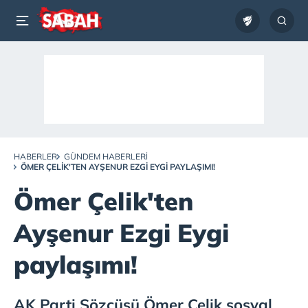
HABERLER
GÜNDEM HABERLERI
ÖMER ÇELIK'TEN AYŞENUR EZGI EYGI PAYLAŞIMI!
Ömer Çelik'ten
Ayşenur Ezgi Eygi
paylaşımı!
AK Parti Sözcüsü Ömer Çelik sosyal