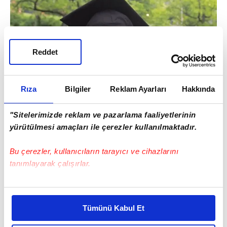
Reddet
Rıza
Bilgiler
Reklam Ayarları
Hakkında
"Sitelerimizde reklam ve pazarlama faaliyetlerinin
yürütülmesi amaçları ile çerezler kullanılmaktadır.
Bu çerezler, kullanıcıların tarayıcı ve cihazlarını
tanımlayarak çalışırlar.
Bu çerezlere izin vermeniz halinde sizlere özel
"Eygi'yi rahmetle anıyoruz" ifadelerine yer
kişiselleştirilmiş reklamlar sunabilir, sayfalarımızda sizlere
Tümünü Kabul Et
veren Çelik, "İnsanlık adına Filistinlilere
daha iyi reklam deneyimi yaşatabiliriz. Bunu yaparken
amacımızın size daha iyi bir reklam deneyimi sunmak