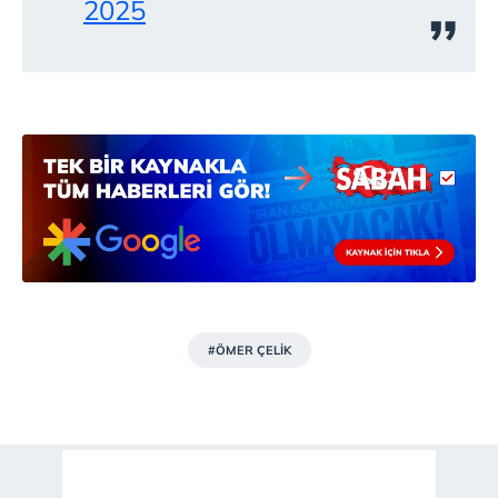
2025
Çerezlere ilişkin tercihlerinizi aşağıda yer alan panel
vasıtasıyla belirleyebilirsiniz. Çerezlere ilişkin detaylı bilgi
için Ayarlar butonuna tıklayabilir,
Çerez Bilgilendirme
Metnimizi
ziyaret edebilirsiniz.
6698 sayılı Kişisel Verilerin Korunması Kanunu uyarınca
hazırlanmış Aydınlatma Metnimizi okumak ve sitemizde
ilgili mevzuata uygun olarak kullanılan çerezlerle ilgili bilgi
almak için lütfen
tıklayınız
.
#ÖMER ÇELİK