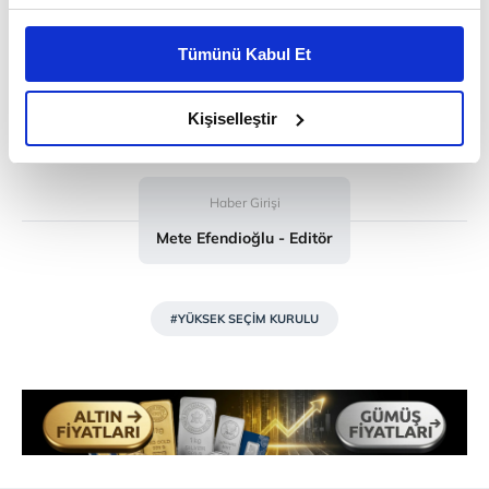
Bu çerezlere izin vermeniz halinde sizlere özel
kişiselleştirilmiş reklamlar sunabilir, sayfalarımızda sizlere
Tümünü Kabul Et
daha iyi reklam deneyimi yaşatabiliriz. Bunu yaparken
amacımızın size daha iyi bir reklam deneyimi sunmak
olduğunu ve sizlere en iyi içerikleri sunabilmek adına
Kişiselleştir
elimizden gelen çabayı gösterdiğimizi ve bu noktada,
reklamların maliyetlerimizi karşılamak noktasında tek gelir
kalemimiz olduğunu sizlere hatırlatmak isteriz.
Haber Girişi
Mete Efendioğlu - Editör
Her halükârda, kullanıcılar, bu çerezlere izin vermedikleri
takdirde, kullanıcılara hedefli reklamlar
gösterilmeyecektir."
#YÜKSEK SEÇİM KURULU
Sizlere daha iyi bir hizmet sunabilmek için İnternet
Sitemizde kendimize ve üçüncü kişilere ait çerezler
kullanılmaktadır. Bu çerezler vasıtasıyla çeşitli kişisel
verileriniz işlenmekte olup gerekli olan çerezler bilgi
toplumu hizmetlerinin sunulması amacıyla
kullanılmaktadır. Diğer çerezler, sitemizin daha işlevsel