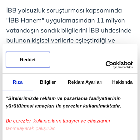
İBB yolsuzluk soruşturması kapsamında
"İBB Hanem" uygulamasından 11 milyon
vatandaşın sandık bilgilerini İBB uhdesinde
bulunan kişisel verilerle eşleştirdiği ve
CHP'nin
Yüksek Seçim Kurulu
'ndan temin
ettiği sandık verilerini suç örgütü üyelerine
Reddet
aktardığı iddia edilen CHP Bilgi İşlem
Sorumlusu O.G.E. gözaltına alındı. İBB
Rıza
Bilgiler
Reklam Ayarları
Hakkında
yolsuzluk soruşturmasında gelişmeler
"Sitelerimizde reklam ve pazarlama faaliyetlerinin
yaşanmaya devam ediyor. "İBB Hanem"
yürütülmesi amaçları ile çerezler kullanılmaktadır.
uygulaması üzerinden 11 milyon
vatandaşın sandık bilgilerinin aktarıldığı
Bu çerezler, kullanıcıların tarayıcı ve cihazlarını
tanımlayarak çalışırlar.
tespit edilmişti.