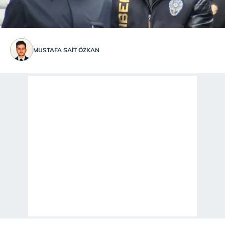
MUSTAFA SAIT ÖZKAN