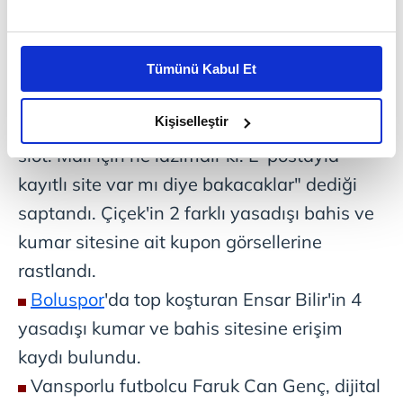
Bu çerezlere izin vermeniz halinde sizlere özel
'86 BİN LİRAYA ÇÖKTÜLER'
kişiselleştirilmiş reklamlar sunabilir, sayfalarımızda sizlere
Pendiksporlu Emircan Çiçek, Whatsapp
Tümünü Kabul Et
daha iyi reklam deneyimi yaşatabiliriz. Bunu yaparken
incelemelerinde, "86 bin liramıza çöktüler.
amacımızın size daha iyi bir reklam deneyimi sunmak
olduğunu ve sizlere en iyi içerikleri sunabilmek adına
Kişiselleştir
Siteden kazandık. Bahis mi. Evet. Ne bu yok
elimizden gelen çabayı gösterdiğimizi ve bu noktada,
slot. Mail için ne lazımdır ki. E-postayla
reklamların maliyetlerimizi karşılamak noktasında tek gelir
kayıtlı site var mı diye bakacaklar" dediği
kalemimiz olduğunu sizlere hatırlatmak isteriz.
saptandı. Çiçek'in 2 farklı yasadışı bahis ve
Her halükârda, kullanıcılar, bu çerezlere izin vermedikleri
kumar sitesine ait kupon görsellerine
takdirde, kullanıcılara hedefli reklamlar
rastlandı.
gösterilmeyecektir."
Boluspor
'da top koşturan Ensar Bilir'in 4
Sizlere daha iyi bir hizmet sunabilmek için İnternet
yasadışı kumar ve bahis sitesine erişim
Sitemizde kendimize ve üçüncü kişilere ait çerezler
kaydı bulundu.
kullanılmaktadır. Bu çerezler vasıtasıyla çeşitli kişisel
verileriniz işlenmekte olup gerekli olan çerezler bilgi
Vansporlu futbolcu Faruk Can Genç, dijital
toplumu hizmetlerinin sunulması amacıyla