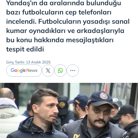
Yandaş’ın da aralarında bulunduğu
bazı futbolcuların cep telefonları
incelendi. Futbolcuların yasadışı sanal
kumar oynadıkları ve arkadaşlarıyla
bu konu hakkında mesajlaştıkları
tespit edildi
Giriş Tarihi: 13 Aralık 2025