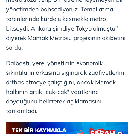
hazırlanmış Aydınlatma Metnimizi okumak ve sitemizde
yönetimden bahsediyoruz. Temel atma
ilgili mevzuata uygun olarak kullanılan çerezlerle ilgili bilgi
törenlerinde kurdele kesmekle metro
almak için lütfen
tıklayınız
.
bitseydi, Ankara şimdiye Tokyo olmuştu"
diyerek Mamak Metrosu projesinin akıbetini
sordu.
Dalbastı, yerel yönetimin ekonomik
sıkıntıların arkasına sığınarak zaafiyetlerini
örtbas etmeye çalıştığını, ancak Mamak
halkının artık "cek-cak" vaatlerine
doyduğunu belirterek açıklamasını
tamamladı.