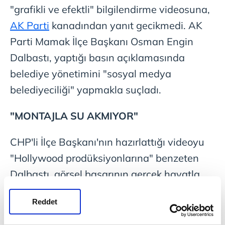
"grafikli ve efektli" bilgilendirme videosuna,
AK Parti
kanadından yanıt gecikmedi. AK
Parti Mamak İlçe Başkanı Osman Engin
Dalbastı, yaptığı basın açıklamasında
belediye yönetimini "sosyal medya
belediyeciliği" yapmakla suçladı.
"MONTAJLA SU AKMIYOR"
CHP'li İlçe Başkanı'nın hazırlattığı videoyu
"Hollywood prodüksiyonlarına" benzeten
Dalbastı, görsel başarının gerçek hayatla
uyuşmadığını savundu. Dalbastı, şu
Reddet
ifadeleri kullandı: