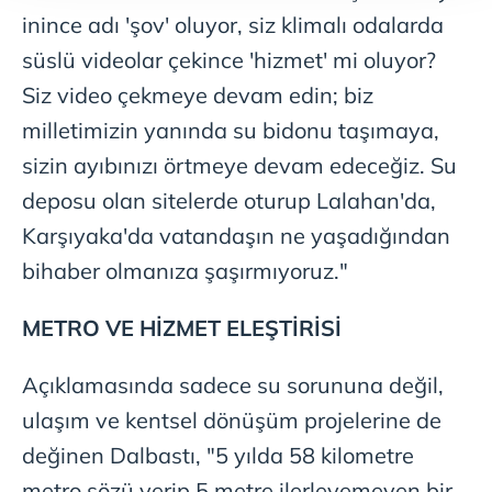
takdirde, kullanıcılara hedefli reklamlar
inince adı 'şov' oluyor, siz klimalı odalarda
gösterilmeyecektir."
süslü videolar çekince 'hizmet' mi oluyor?
Siz video çekmeye devam edin; biz
Sizlere daha iyi bir hizmet sunabilmek için İnternet
Sitemizde kendimize ve üçüncü kişilere ait çerezler
milletimizin yanında su bidonu taşımaya,
kullanılmaktadır. Bu çerezler vasıtasıyla çeşitli kişisel
sizin ayıbınızı örtmeye devam edeceğiz. Su
verileriniz işlenmekte olup gerekli olan çerezler bilgi
deposu olan sitelerde oturup Lalahan'da,
toplumu hizmetlerinin sunulması amacıyla
kullanılmaktadır. Diğer çerezler, sitemizin daha işlevsel
Karşıyaka'da vatandaşın ne yaşadığından
kılınması ve kişiselleştirilmesi ve sizlere yönelik
bihaber olmanıza şaşırmıyoruz."
reklam/pazarlama faaliyetlerinin yapılması, amaçlarıyla
sınırlı olarak açık rızanız dahilinde kullanılacaktır.
METRO VE HİZMET ELEŞTİRİSİ
Çerezlere ilişkin tercihlerinizi aşağıda yer alan panel
Açıklamasında sadece su sorununa değil,
vasıtasıyla belirleyebilirsiniz. Çerezlere ilişkin detaylı bilgi
için Ayarlar butonuna tıklayabilir,
Çerez Bilgilendirme
ulaşım ve kentsel dönüşüm projelerine de
Metnimizi
ziyaret edebilirsiniz.
değinen Dalbastı, "5 yılda 58 kilometre
metro sözü verip 5 metre ilerleyemeyen bir
6698 sayılı Kişisel Verilerin Korunması Kanunu uyarınca