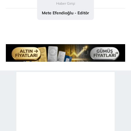
Haber Girişi
Sitemizde kendimize ve üçüncü kişilere ait çerezler
kullanılmaktadır. Bu çerezler vasıtasıyla çeşitli kişisel
Mete Efendioğlu - Editör
verileriniz işlenmekte olup gerekli olan çerezler bilgi
toplumu hizmetlerinin sunulması amacıyla
kullanılmaktadır. Diğer çerezler, sitemizin daha işlevsel
kılınması ve kişiselleştirilmesi ve sizlere yönelik
reklam/pazarlama faaliyetlerinin yapılması, amaçlarıyla
sınırlı olarak açık rızanız dahilinde kullanılacaktır.
Çerezlere ilişkin tercihlerinizi aşağıda yer alan panel
vasıtasıyla belirleyebilirsiniz. Çerezlere ilişkin detaylı bilgi
için Ayarlar butonuna tıklayabilir,
Çerez Bilgilendirme
Metnimizi
ziyaret edebilirsiniz.
6698 sayılı Kişisel Verilerin Korunması Kanunu uyarınca
hazırlanmış Aydınlatma Metnimizi okumak ve sitemizde
ilgili mevzuata uygun olarak kullanılan çerezlerle ilgili bilgi
almak için lütfen
tıklayınız
.