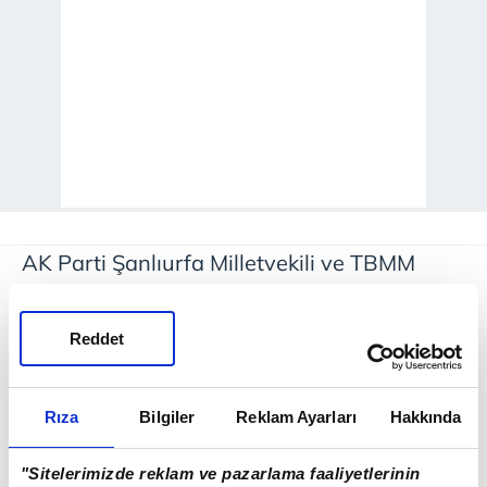
AK Parti Şanlıurfa Milletvekili ve TBMM
Başkanvekili Bekir Bozdağ, sosyal medya
hesabından yaptığı paylaşımda
Reddet
Şanlıurfalılara müjdeyi duyurdu. Bozdağ,
"İlimize ve hemşerilerimiz için hayırlı olsun"
Rıza
Bilgiler
Reklam Ayarları
Hakkında
diyerek paylaşımda bulundu. Yeni sağlık
hizmeti halkın hizmetine sunulacak. Sağlık
"Sitelerimizde reklam ve pazarlama faaliyetlerinin