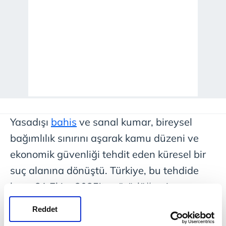
Yasadışı
bahis
ve sanal kumar, bireysel
bağımlılık sınırını aşarak kamu düzeni ve
ekonomik güvenliği tehdit eden küresel bir
suç alanına dönüştü. Türkiye, bu tehdide
karşı 31 Ekim 2025'te yürürlüğe giren
Cumhurbaşkanlığı Genelgesi ile "Sanal
Reddet
Ortamda Yasadışı Bahis, Şans Oyunları ve