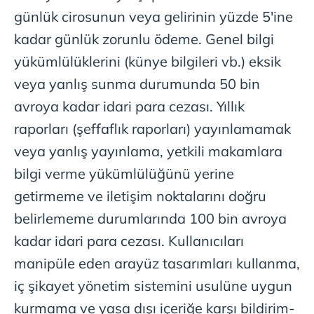
kullanılmaktadır. Bu çerezler vasıtasıyla çeşitli kişisel
günlük cirosunun veya gelirinin yüzde 5'ine
verileriniz işlenmekte olup gerekli olan çerezler bilgi
toplumu hizmetlerinin sunulması amacıyla
kadar günlük zorunlu ödeme. Genel bilgi
kullanılmaktadır. Diğer çerezler, sitemizin daha işlevsel
yükümlülüklerini (künye bilgileri vb.) eksik
kılınması ve kişiselleştirilmesi ve sizlere yönelik
veya yanlış sunma durumunda 50 bin
reklam/pazarlama faaliyetlerinin yapılması, amaçlarıyla
sınırlı olarak açık rızanız dahilinde kullanılacaktır.
avroya kadar idari para cezası. Yıllık
raporları (şeffaflık raporları) yayınlamamak
Çerezlere ilişkin tercihlerinizi aşağıda yer alan panel
veya yanlış yayınlama, yetkili makamlara
vasıtasıyla belirleyebilirsiniz. Çerezlere ilişkin detaylı bilgi
için Ayarlar butonuna tıklayabilir,
Çerez Bilgilendirme
bilgi verme yükümlülüğünü yerine
Metnimizi
ziyaret edebilirsiniz.
getirmeme ve iletişim noktalarını doğru
belirlememe durumlarında 100 bin avroya
6698 sayılı Kişisel Verilerin Korunması Kanunu uyarınca
hazırlanmış Aydınlatma Metnimizi okumak ve sitemizde
kadar idari para cezası. Kullanıcıları
ilgili mevzuata uygun olarak kullanılan çerezlerle ilgili bilgi
manipüle eden arayüz tasarımları kullanma,
almak için lütfen
tıklayınız
.
iç şikayet yönetim sistemini usulüne uygun
kurmama ve yasa dışı içeriğe karşı bildirim-