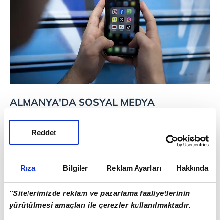
ALMANYA'DA SOSYAL MEDYA
PLATFORMUNA ERİŞİM KISITLAMASI
Reddet
Almanya'daki uygulamaya ilişkin bilgi
verilen çalışmada, sosyal medya
Rıza
Bilgiler
Reklam Ayarları
Hakkında
platformlarının ihlallerine ilişkin Federal Ağ
Ajansı tarafından şu yaptırımların
"Sitelerimizde reklam ve pazarlama faaliyetlerinin
uygulanabileceği belirtildi:
yürütülmesi amaçları ile çerezler kullanılmaktadır.