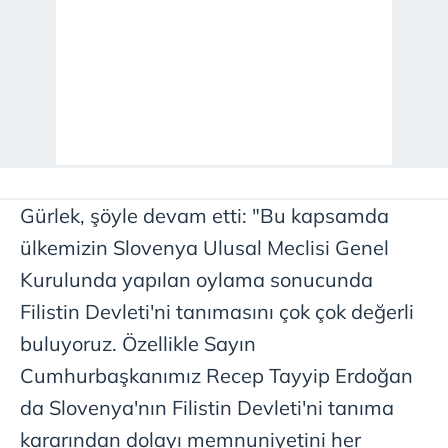
Çerezlere ilişkin tercihlerinizi aşağıda yer alan panel
vasıtasıyla belirleyebilirsiniz. Çerezlere ilişkin detaylı bilgi
için Ayarlar butonuna tıklayabilir,
Çerez Bilgilendirme
Metnimizi
ziyaret edebilirsiniz.
6698 sayılı Kişisel Verilerin Korunması Kanunu uyarınca
hazırlanmış Aydınlatma Metnimizi okumak ve sitemizde
Gürlek, şöyle devam etti: "Bu kapsamda
ilgili mevzuata uygun olarak kullanılan çerezlerle ilgili bilgi
almak için lütfen
tıklayınız
.
ülkemizin Slovenya Ulusal Meclisi Genel
Kurulunda yapılan oylama sonucunda
Filistin Devleti'ni tanımasını çok çok değerli
buluyoruz. Özellikle Sayın
Cumhurbaşkanımız Recep Tayyip Erdoğan
da Slovenya'nın Filistin Devleti'ni tanıma
kararından dolayı memnuniyetini her