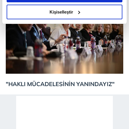
amacımızın size daha iyi bir reklam deneyimi sunmak
olduğunu ve sizlere en iyi içerikleri sunabilmek adına
Kişiselleştir
elimizden gelen çabayı gösterdiğimizi ve bu noktada,
reklamların maliyetlerimizi karşılamak noktasında tek gelir
kalemimiz olduğunu sizlere hatırlatmak isteriz.
Her halükârda, kullanıcılar, bu çerezlere izin vermedikleri
takdirde, kullanıcılara hedefli reklamlar
gösterilmeyecektir."
Sizlere daha iyi bir hizmet sunabilmek için İnternet
Sitemizde kendimize ve üçüncü kişilere ait çerezler
"HAKLI MÜCADELESİNİN YANINDAYIZ"
kullanılmaktadır. Bu çerezler vasıtasıyla çeşitli kişisel
verileriniz işlenmekte olup gerekli olan çerezler bilgi
toplumu hizmetlerinin sunulması amacıyla
kullanılmaktadır. Diğer çerezler, sitemizin daha işlevsel
kılınması ve kişiselleştirilmesi ve sizlere yönelik
reklam/pazarlama faaliyetlerinin yapılması, amaçlarıyla
sınırlı olarak açık rızanız dahilinde kullanılacaktır.