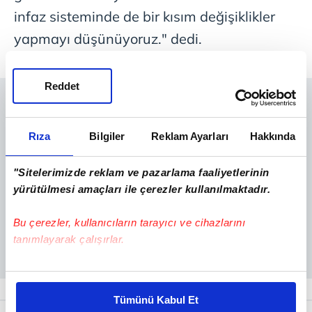
infaz sisteminde de bir kısım değişiklikler
yapmayı düşünüyoruz." dedi.
Reddet
Rıza
Bilgiler
Reklam Ayarları
Hakkında
"Sitelerimizde reklam ve pazarlama faaliyetlerinin
yürütülmesi amaçları ile çerezler kullanılmaktadır.
Bu çerezler, kullanıcıların tarayıcı ve cihazlarını
tanımlayarak çalışırlar.
Bu çerezlere izin vermeniz halinde sizlere özel
kişiselleştirilmiş reklamlar sunabilir, sayfalarımızda sizlere
Tümünü Kabul Et
daha iyi reklam deneyimi yaşatabiliriz. Bunu yaparken