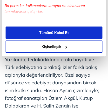
Bu çerezler, kullanıcıların tarayıcı ve cihazlarını
tanımlayarak çalışırlar.
Bu çerezlere izin vermeniz halinde sizlere özel
kişiselleştirilmiş reklamlar sunabilir, sayfalarımızda sizlere
Tümünü Kabul Et
daha iyi reklam deneyimi yaşatabiliriz. Bunu yaparken
amacımızın size daha iyi bir reklam deneyimi sunmak
olduğunu ve sizlere en iyi içerikleri sunabilmek adına
Kişiselleştir
elimizden gelen çabayı gösterdiğimizi ve bu noktada,
reklamların maliyetlerimizi karşılamak noktasında tek gelir
Yazılarda, fedakârlıklarla örülü hayatı ve
kalemimiz olduğunu sizlere hatırlatmak isteriz.
Türk edebiyatına bıraktığı izler farklı bakış
açılarıyla değerlendiriliyor. Özel sayıya
Her halükârda, kullanıcılar, bu çerezlere izin vermedikleri
takdirde, kullanıcılara hedefli reklamlar
düşünce ve edebiyat dünyasından birçok
gösterilmeyecektir."
isim katkı sundu. Hasan Aycın çizimleriyle;
fotoğraf sanatçıları Özlem Akgül, Kutup
Sizlere daha iyi bir hizmet sunabilmek için İnternet
Sitemizde kendimize ve üçüncü kişilere ait çerezler
Dalgakıran ve H. Salih Zengin ise