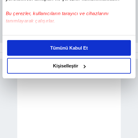
Bu çerezler, kullanıcıların tarayıcı ve cihazlarını
tanımlayarak çalışırlar.
Bu çerezlere izin vermeniz halinde sizlere özel
kişiselleştirilmiş reklamlar sunabilir, sayfalarımızda sizlere
Tümünü Kabul Et
daha iyi reklam deneyimi yaşatabiliriz. Bunu yaparken
amacımızın size daha iyi bir reklam deneyimi sunmak
olduğunu ve sizlere en iyi içerikleri sunabilmek adına
Kişiselleştir
elimizden gelen çabayı gösterdiğimizi ve bu noktada,
reklamların maliyetlerimizi karşılamak noktasında tek gelir
kalemimiz olduğunu sizlere hatırlatmak isteriz.
Her halükârda, kullanıcılar, bu çerezlere izin vermedikleri
takdirde, kullanıcılara hedefli reklamlar
gösterilmeyecektir."
Sizlere daha iyi bir hizmet sunabilmek için İnternet