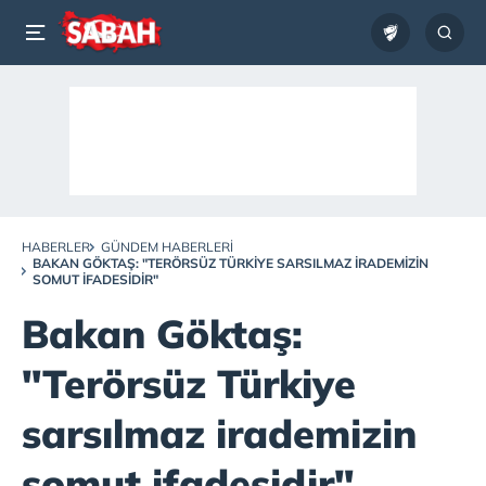
HABERLER
GÜNDEM HABERLERI
BAKAN GÖKTAŞ: "TERÖRSÜZ TÜRKIYE SARSILMAZ IRADEMIZIN
SOMUT IFADESIDIR"
Bakan Göktaş:
"Terörsüz Türkiye
sarsılmaz irademizin
somut ifadesidir"