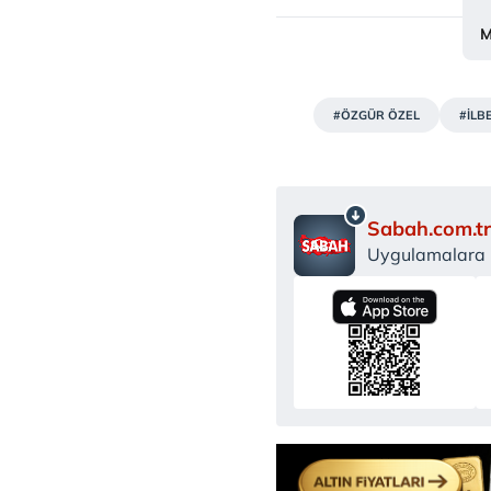
M
#ÖZGÜR ÖZEL
#İLB
Sabah.com.tr
Uygulamalara Ö