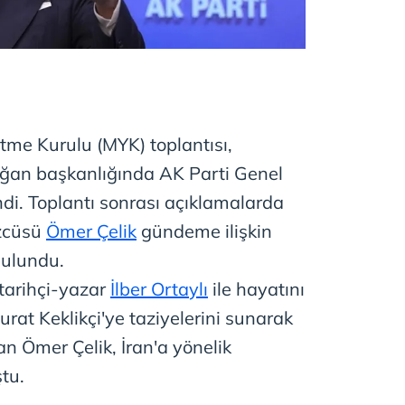
tme Kurulu (MYK) toplantısı,
an başkanlığında AK Parti Genel
di. Toplantı sonrası açıklamalarda
zcüsü
Ömer Çelik
gündeme ilişkin
bulundu.
tarihçi-yazar
İlber Ortaylı
ile hayatını
at Keklikçi'ye taziyelerini sunarak
 Ömer Çelik, İran'a yönelik
ştu.