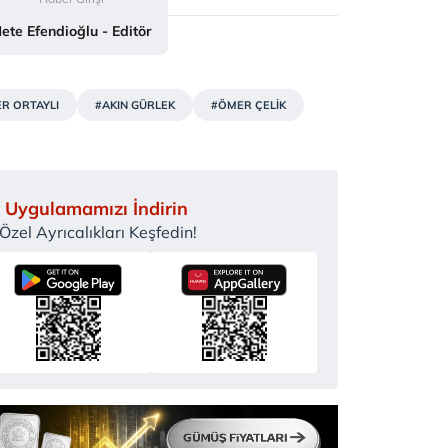
ete Efendioğlu - Editör
ER ORTAYLI
#AKIN GÜRLEK
#ÖMER ÇELİK
 Uygulamamızı İndirin
zel Ayrıcalıkları Keşfedin!