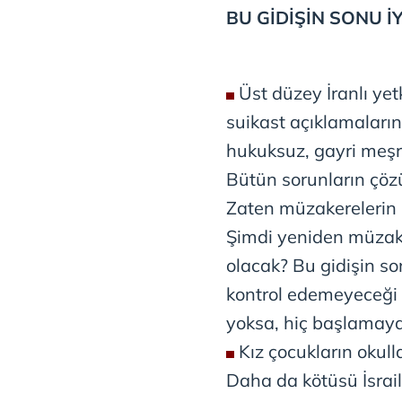
BU GİDİŞİN SONU İY
Üst düzey İranlı yetkil
suikast açıklamaların
hukuksuz, gayri meşru 
Bütün sorunların çöz
Zaten müzakerelerin s
Şimdi yeniden müzak
olacak? Bu gidişin son
kontrol edemeyeceği bi
yoksa, hiç başlamaya
Kız çocukların okulla
Daha da kötüsü İsrail