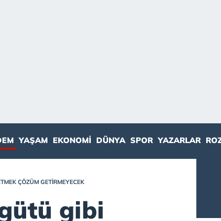
DEM
YAŞAM
EKONOMI
DÜNYA
SPOR
YAZARLAR
RO
ETMEK ÇÖZÜM GETIRMEYECEK
gütü gibi