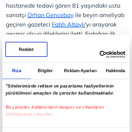
hastanede tedavi gören 81 yaşındaki usta
sanatçı
Orhan Gencebay
ile beyin ameliyatı
geçiren gazeteci
Fatih Altaylı
'yı arayarak
geçmiş olsun dileklerini iletti. Erdoğan ilk
olarak 16 Mart'tan beri İstanbul'da tedavi
Reddet
gören Orhan Gencebay'ı arayıp durumuyla
ilgili bilgi aldı. Erdoğan, daha sonra beyin
ameliyatı geçiren gazeteci Fatih Altaylı'yı
Rıza
Bilgiler
Reklam Ayarları
Hakkında
arayıp sağlık durumunu sorarak geçmiş
"Sitelerimizde reklam ve pazarlama faaliyetlerinin
olsun dileğinde bulundu. Altaylı ise geçirdiği
yürütülmesi amaçları ile çerezler kullanılmaktadır.
operasyon hakkında Erdoğan'a bilgi vererek
Bu çerezler, kullanıcıların tarayıcı ve cihazlarını
teşekkür etti.
tanımlayarak çalışırlar.
Bu çerezlere izin vermeniz halinde sizlere özel