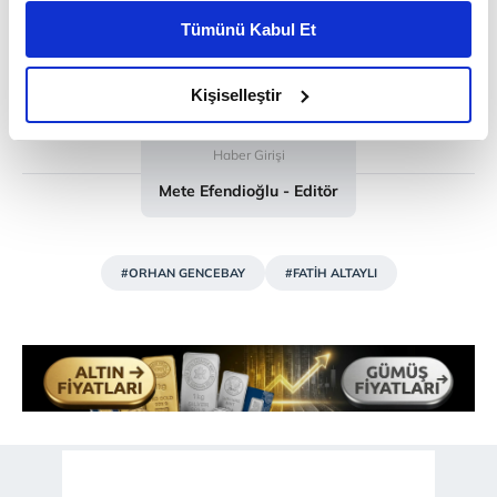
kişiselleştirilmiş reklamlar sunabilir, sayfalarımızda sizlere
Tümünü Kabul Et
daha iyi reklam deneyimi yaşatabiliriz. Bunu yaparken
amacımızın size daha iyi bir reklam deneyimi sunmak
olduğunu ve sizlere en iyi içerikleri sunabilmek adına
Kişiselleştir
elimizden gelen çabayı gösterdiğimizi ve bu noktada,
reklamların maliyetlerimizi karşılamak noktasında tek gelir
Haber Girişi
kalemimiz olduğunu sizlere hatırlatmak isteriz.
Mete Efendioğlu - Editör
Her halükârda, kullanıcılar, bu çerezlere izin vermedikleri
takdirde, kullanıcılara hedefli reklamlar
#ORHAN GENCEBAY
#FATİH ALTAYLI
gösterilmeyecektir."
Sizlere daha iyi bir hizmet sunabilmek için İnternet
Sitemizde kendimize ve üçüncü kişilere ait çerezler
kullanılmaktadır. Bu çerezler vasıtasıyla çeşitli kişisel
verileriniz işlenmekte olup gerekli olan çerezler bilgi
toplumu hizmetlerinin sunulması amacıyla
kullanılmaktadır. Diğer çerezler, sitemizin daha işlevsel
kılınması ve kişiselleştirilmesi ve sizlere yönelik