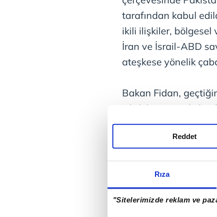
tarafından kabul edil
ikili ilişkiler, bölge
İran ve İsrail-ABD s
ateşkese yönelik çabal
Bakan Fidan, geçtiğim
Abdelatty'nin de katı
ayrı bir görüşme daha
Reddet
İslamabad'da Dışişler
Rıza
Bakan Fidan, İslama
Pakistan-Suudi Arabi
"Sitelerimizde reklam ve paza
Toplantısı'nda Suudi 