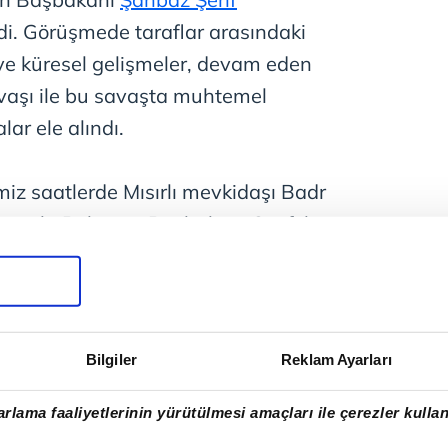
di. Görüşmede taraflar arasındaki
sel ve küresel gelişmeler, devam eden
avaşı ile bu savaşta muhtemel
ar ele alındı.
iz saatlerde Mısırlı mevkidaşı Badr
lımıyla Pakistan Başbakanı Şerif ile
 gerçekleştirmişti.
i Bakanları Toplantısı
Bilgiler
Reklam Ayarları
bad'da düzenlenen Türkiye-Mısır-
stan Dışişleri Bakanları
rlama faaliyetlerinin yürütülmesi amaçları ile çerezler kullan
Arabistan Dışişleri Bakanı Prens