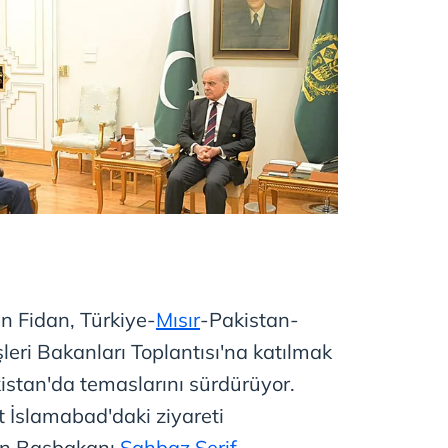
n Fidan, Türkiye-
Mısır
-Pakistan-
leri Bakanları Toplantısı'na katılmak
stan'da temaslarını sürdürüyor.
 İslamabad'daki ziyareti
an Başbakanı
Şahbaz Şerif