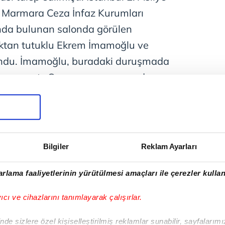
Marmara Ceza İnfaz Kurumları
sında bulunan salonda görülen
ktan tutuklu Ekrem İmamoğlu ve
lundu. İmamoğlu, buradaki duruşmada
unma yaptı. Savunması esnasında
edef aldı. Bakırköy Cumhuriyet
 İmamoğlu'nun dava esnasında
rına yönelik sarf ettiği sözler
hakkında "kamu görevlisine görevi
Bilgiler
Reklam Ayarları
 tehdit" suçlarından resen
rlama faaliyetlerinin yürütülmesi amaçları ile çerezler kullan
yıcı ve cihazlarını tanımlayarak çalışırlar.
de sizlere özel kişiselleştirilmiş reklamlar sunabilir, sayfalarım