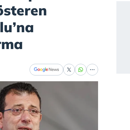
österen
lu’na
rma