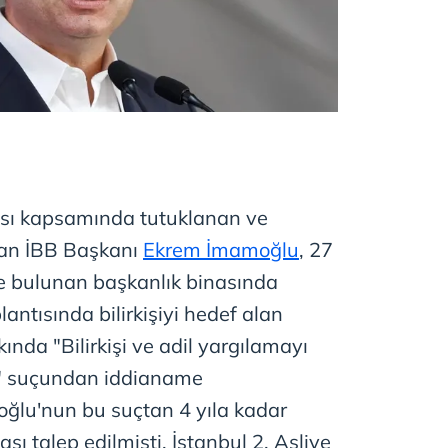
ası kapsamında tutuklanan ve
lan İBB Başkanı
Ekrem İmamoğlu
, 27
e bulunan başkanlık binasında
antısında bilirkişiyi hedef alan
ında "Bilirkişi ve adil yargılamayı
" suçundan iddianame
ğlu'nun bu suçtan 4 yıla kadar
sı talep edilmişti. İstanbul 2. Asliye