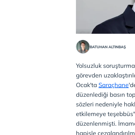
BATUHAN ALTINBAŞ
Yolsuzluk soruşturm
görevden uzaklaştırı
Ocak'ta
Saraçhane
'd
düzenlediği basın topl
sözleri nedeniyle hakk
etkilemeye teşebbüs
düzenlenmişti. İmamo
hapisle cezalandırılma