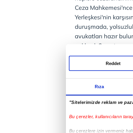
Ceza Mahkemesi'nce 
Yerleşkesi'nin karşı
duruşmada, yolsuzlu
avukatları hazır bu
yaklaşık 2 saat sav
yargı mensuplarını h
Reddet
Başsavcılığı, Ekrem
görevli yargı mensupla
nedeniyle, İmamoğlu 
Rıza
nedeniyle hakaret ve
soruşturma başlattı.
"Sitelerimizde reklam ve paza
Bu çerezler, kullanıcıların tara
Bu çerezlere izin vermeniz halin