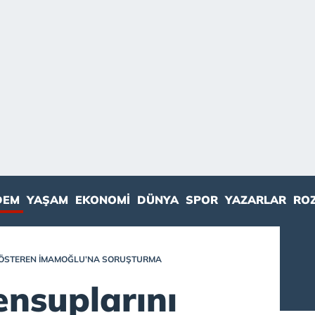
DEM
YAŞAM
EKONOMI
DÜNYA
SPOR
YAZARLAR
RO
GÖSTEREN İMAMOĞLU’NA SORUŞTURMA
ensuplarını