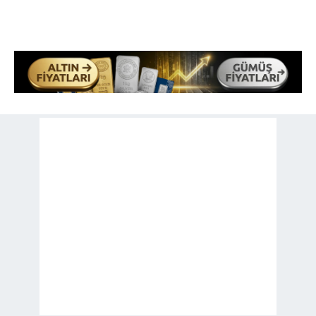
kullanılmaktadır. Bu çerezler vasıtasıyla çeşitli kişisel
verileriniz işlenmekte olup gerekli olan çerezler bilgi
toplumu hizmetlerinin sunulması amacıyla
kullanılmaktadır. Diğer çerezler, sitemizin daha işlevsel
kılınması ve kişiselleştirilmesi ve sizlere yönelik
reklam/pazarlama faaliyetlerinin yapılması, amaçlarıyla
sınırlı olarak açık rızanız dahilinde kullanılacaktır.
Çerezlere ilişkin tercihlerinizi aşağıda yer alan panel
vasıtasıyla belirleyebilirsiniz. Çerezlere ilişkin detaylı bilgi
için Ayarlar butonuna tıklayabilir,
Çerez Bilgilendirme
Metnimizi
ziyaret edebilirsiniz.
6698 sayılı Kişisel Verilerin Korunması Kanunu uyarınca
hazırlanmış Aydınlatma Metnimizi okumak ve sitemizde
ilgili mevzuata uygun olarak kullanılan çerezlerle ilgili bilgi
almak için lütfen
tıklayınız
.