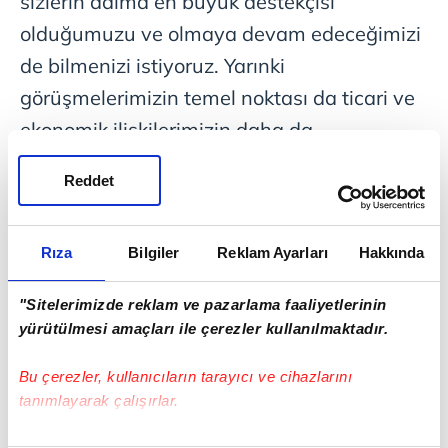
sizlerin daima en büyük destekçisi
olduğumuzu ve olmaya devam edeceğimizi
de bilmenizi istiyoruz. Yarınki
görüşmelerimizin temel noktası da ticari ve
ekonomik ilişkilerimizin daha da
geliştirilmesi olacaktır.
Reddet
Cumhurbaşkanlarımız tarafından belirlenen
15 milyar dolar ticaret hacmi hedefimiz var.
Rıza
Bilgiler
Reklam Ayarları
Hakkında
Bunun altını kamu ve özel sektör olarak
doldurmamız, bu hedefi belli bir süre içinde
"Sitelerimizde reklam ve pazarlama faaliyetlerinin
yakalamamız gerekiyor. İnşallah, bu hedefi
yürütülmesi amaçları ile çerezler kullanılmaktadır.
yakalayınca da daha yüksek hedefler koyup
Bu çerezler, kullanıcıların tarayıcı ve cihazlarını
yolumuza devam edeceğiz. Baktığınız
tanımlayarak çalışırlar.
zaman geçen yıl 10 milyar dolara