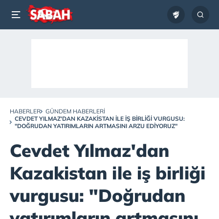
HABERLER
GÜNDEM HABERLERI
CEVDET YILMAZ'DAN KAZAKISTAN ILE IŞ BIRLIĞI VURGUSU:
"DOĞRUDAN YATIRIMLARIN ARTMASINI ARZU EDIYORUZ"
Cevdet Yılmaz'dan
Kazakistan ile iş birliği
vurgusu: "Doğrudan
yatırımların artmasını