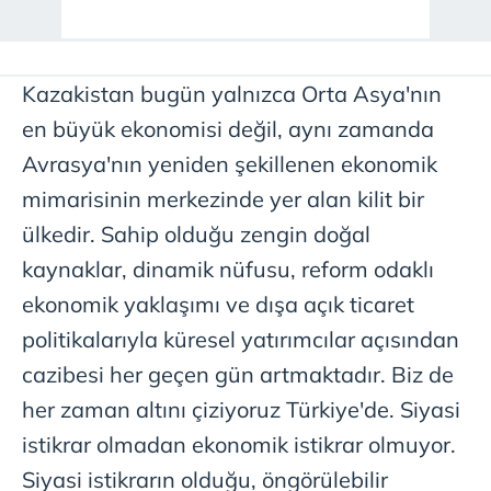
kılınması ve kişiselleştirilmesi ve sizlere yönelik
reklam/pazarlama faaliyetlerinin yapılması, amaçlarıyla
sınırlı olarak açık rızanız dahilinde kullanılacaktır.
Kazakistan bugün yalnızca Orta Asya'nın
Çerezlere ilişkin tercihlerinizi aşağıda yer alan panel
en büyük ekonomisi değil, aynı zamanda
vasıtasıyla belirleyebilirsiniz. Çerezlere ilişkin detaylı bilgi
Avrasya'nın yeniden şekillenen ekonomik
için Ayarlar butonuna tıklayabilir,
Çerez Bilgilendirme
Metnimizi
ziyaret edebilirsiniz.
mimarisinin merkezinde yer alan kilit bir
ülkedir. Sahip olduğu zengin doğal
6698 sayılı Kişisel Verilerin Korunması Kanunu uyarınca
kaynaklar, dinamik nüfusu, reform odaklı
hazırlanmış Aydınlatma Metnimizi okumak ve sitemizde
ilgili mevzuata uygun olarak kullanılan çerezlerle ilgili bilgi
ekonomik yaklaşımı ve dışa açık ticaret
almak için lütfen
tıklayınız
.
politikalarıyla küresel yatırımcılar açısından
cazibesi her geçen gün artmaktadır. Biz de
her zaman altını çiziyoruz Türkiye'de. Siyasi
istikrar olmadan ekonomik istikrar olmuyor.
Siyasi istikrarın olduğu, öngörülebilir