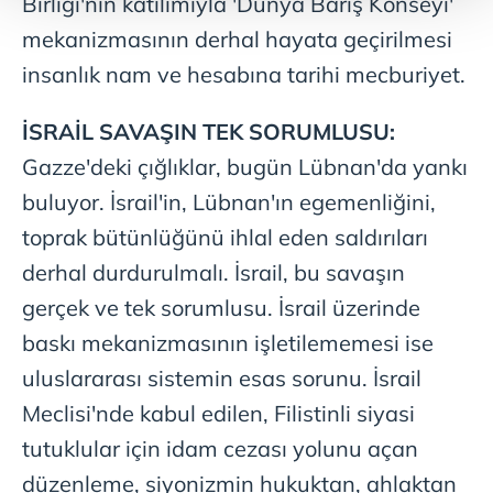
Birliği'nin katılımıyla 'Dünya Barış Konseyi'
Her halükârda, kullanıcılar, bu çerezlere izin vermedikleri
mekanizmasının derhal hayata geçirilmesi
takdirde, kullanıcılara hedefli reklamlar
insanlık nam ve hesabına tarihi mecburiyet.
gösterilmeyecektir."
İSRAİL SAVAŞIN TEK SORUMLUSU:
Sizlere daha iyi bir hizmet sunabilmek için İnternet
Sitemizde kendimize ve üçüncü kişilere ait çerezler
Gazze'deki çığlıklar, bugün Lübnan'da yankı
kullanılmaktadır. Bu çerezler vasıtasıyla çeşitli kişisel
buluyor. İsrail'in, Lübnan'ın egemenliğini,
verileriniz işlenmekte olup gerekli olan çerezler bilgi
toprak bütünlüğünü ihlal eden saldırıları
toplumu hizmetlerinin sunulması amacıyla
kullanılmaktadır. Diğer çerezler, sitemizin daha işlevsel
derhal durdurulmalı. İsrail, bu savaşın
kılınması ve kişiselleştirilmesi ve sizlere yönelik
gerçek ve tek sorumlusu. İsrail üzerinde
reklam/pazarlama faaliyetlerinin yapılması, amaçlarıyla
baskı mekanizmasının işletilememesi ise
sınırlı olarak açık rızanız dahilinde kullanılacaktır.
uluslararası sistemin esas sorunu. İsrail
Çerezlere ilişkin tercihlerinizi aşağıda yer alan panel
Meclisi'nde kabul edilen, Filistinli siyasi
vasıtasıyla belirleyebilirsiniz. Çerezlere ilişkin detaylı bilgi
tutuklular için idam cezası yolunu açan
için Ayarlar butonuna tıklayabilir,
Çerez Bilgilendirme
Metnimizi
ziyaret edebilirsiniz.
düzenleme, siyonizmin hukuktan, ahlaktan