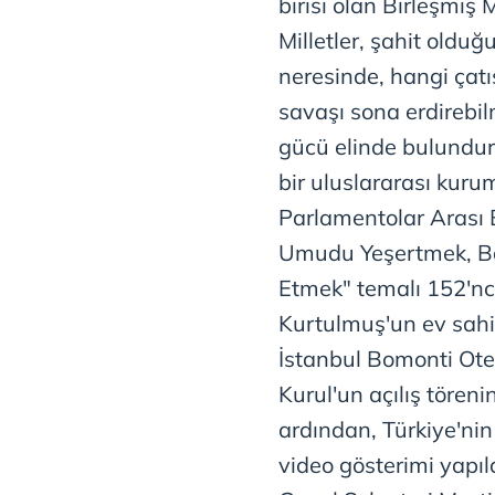
birisi olan Birleşmiş 
mevzuata uygun olarak kullanılan
Milletler, şahit old
neresinde, hangi çat
savaşı sona erdirebilm
gücü elinde bulundura
bir uluslararası kurum
Parlamentolar Arası Bi
Umudu Yeşertmek, Ba
Etmek" temalı 152'n
Kurtulmuş'un ev sahip
İstanbul Bomonti Ote
Kurul'un açılış töreni
ardından, Türkiye'nin 
video gösterimi yapı