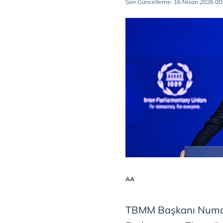
Son Güncelleme: 16 Nisan 2026 00
AA
TBMM Başkanı Numan