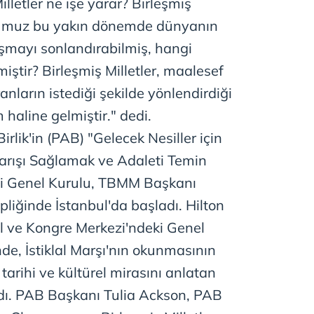
Milletler ne işe yarar? Birleşmiş
 çerezlerle ilgili bilgi almak için lütfen
tıklayınız
.
uğumuz bu yakın dönemde dünyanın
ışmayı sonlandırabilmiş, hangi
iştir? Birleşmiş Milletler, maalesef
nların istediği şekilde yönlendirdiği
 haline gelmiştir." dedi.
rlik'in (PAB) "Gelecek Nesiller için
rışı Sağlamak ve Adaleti Temin
ci Genel Kurulu, TBMM Başkanı
liğinde İstanbul'da başladı. Hilton
l ve Kongre Merkezi'ndeki Genel
nde, İstiklal Marşı'nın okunmasının
tarihi ve kültürel mirasını anlatan
ldı. PAB Başkanı Tulia Ackson, PAB