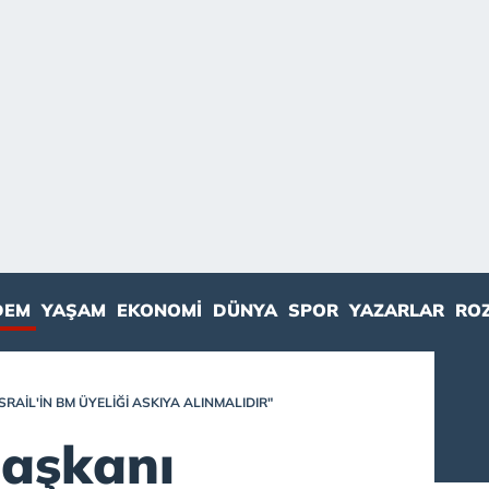
DEM
YAŞAM
EKONOMI
DÜNYA
SPOR
YAZARLAR
RO
RAIL'IN BM ÜYELIĞI ASKIYA ALINMALIDIR"
aşkanı