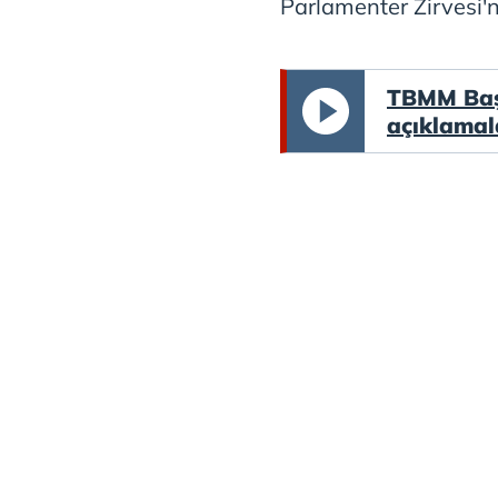
Parlamenter Zirvesi'
TBMM Başk
açıklamal