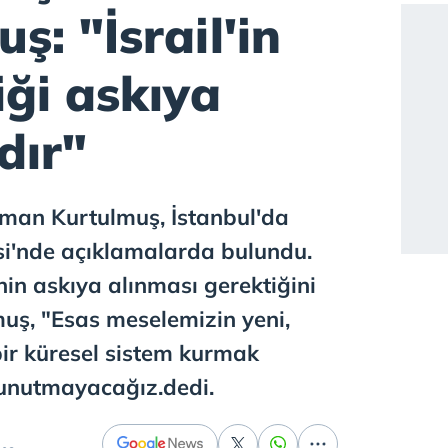
ş: "İsrail'in
iği askıya
dır"
an Kurtulmuş, İstanbul'da
si'nde açıklamalarda bulundu.
inin askıya alınması gerektiğini
uş, "Esas meselemizin yeni,
 bir küresel sistem kurmak
unutmayacağız.dedi.