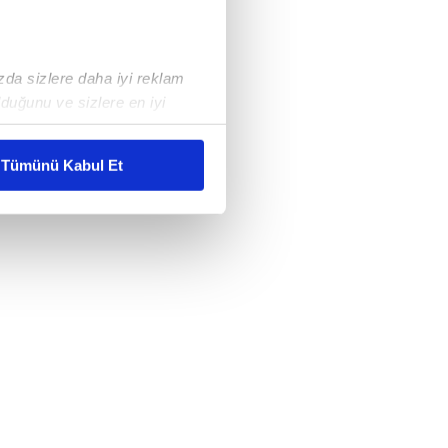
ızda sizlere daha iyi reklam
duğunu ve sizlere en iyi
liyetlerimizi karşılamak
Tümünü Kabul Et
ar gösterilmeyecektir."
çerezler kullanılmaktadır. Bu
u hizmetlerinin sunulması
i ve sizlere yönelik
nılacaktır.
kin detaylı bilgi için Ayarlar
ak ve sitemizde ilgili