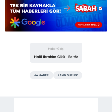
Haber Girişi
Halil İbrahim Ğlkü - Editör
#A HABER
#AKIN GÜRLEK