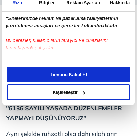
Rıza
Bilgiler
Reklam Ayarları
Hakkında
"Sitelerimizde reklam ve pazarlama faaliyetlerinin
yürütülmesi amaçları ile çerezler kullanılmaktadır.
Bu çerezler, kullanıcıların tarayıcı ve cihazlarını
tanımlayarak çalışırlar.
Bu çerezlere izin vermeniz halinde sizlere özel
kişiselleştirilmiş reklamlar sunabilir, sayfalarımızda sizlere
Tümünü Kabul Et
daha iyi reklam deneyimi yaşatabiliriz. Bunu yaparken
amacımızın size daha iyi bir reklam deneyimi sunmak
olduğunu ve sizlere en iyi içerikleri sunabilmek adına
Kişiselleştir
elimizden gelen çabayı gösterdiğimizi ve bu noktada,
reklamların maliyetlerimizi karşılamak noktasında tek gelir
"6136 SAYILI YASADA DÜZENLEMELER
kalemimiz olduğunu sizlere hatırlatmak isteriz.
YAPMAYI DÜŞÜNÜYORUZ"
Her halükârda, kullanıcılar, bu çerezlere izin vermedikleri
Aynı şekilde ruhsatlı olsa dahi silahların
takdirde, kullanıcılara hedefli reklamlar