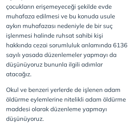
çocukların erişemeyeceği şekilde evde
gösterilmeyecektir."
muhafaza edilmesi ve bu konuda usule
Sizlere daha iyi bir hizmet sunabilmek için İnternet
aykırı muhafazası nedeniyle de bir suç
Sitemizde kendimize ve üçüncü kişilere ait çerezler
işlenmesi halinde ruhsat sahibi kişi
kullanılmaktadır. Bu çerezler vasıtasıyla çeşitli kişisel
verileriniz işlenmekte olup gerekli olan çerezler bilgi
hakkında cezai sorumluluk anlamında 6136
toplumu hizmetlerinin sunulması amacıyla
sayılı yasada düzenlemeler yapmayı da
kullanılmaktadır. Diğer çerezler, sitemizin daha işlevsel
düşünüyoruz bununla ilgili adımlar
kılınması ve kişiselleştirilmesi ve sizlere yönelik
reklam/pazarlama faaliyetlerinin yapılması, amaçlarıyla
atacağız.
sınırlı olarak açık rızanız dahilinde kullanılacaktır.
Okul ve benzeri yerlerde de işlenen adam
Çerezlere ilişkin tercihlerinizi aşağıda yer alan panel
öldürme eylemlerine nitelikli adam öldürme
vasıtasıyla belirleyebilirsiniz. Çerezlere ilişkin detaylı bilgi
için Ayarlar butonuna tıklayabilir,
Çerez Bilgilendirme
maddesi olarak düzenleme yapmayı
Metnimizi
ziyaret edebilirsiniz.
düşünüyoruz.
6698 sayılı Kişisel Verilerin Korunması Kanunu uyarınca