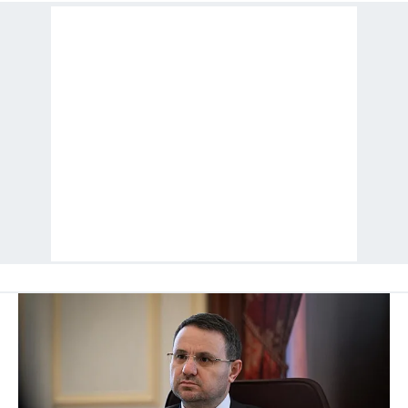
hazırlanmış Aydınlatma Metnimizi okumak ve sitemizde
ilgili mevzuata uygun olarak kullanılan çerezlerle ilgili bilgi
almak için lütfen
tıklayınız
.