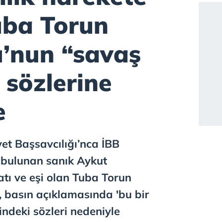
uba Torun
’nun “savaş
” sözlerine
e
et Başsavcılığı’nca İBB
 bulunan sanık Aykut
tı ve eşi olan Tuba Torun
 basın açıklamasında 'bu bir
lindeki sözleri nedeniyle