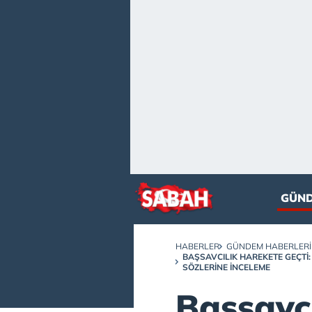
GÜN
HABERLER
GÜNDEM HABERLERI
BAŞSAVCILIK HAREKETE GEÇTI
SÖZLERINE INCELEME
Başsavc