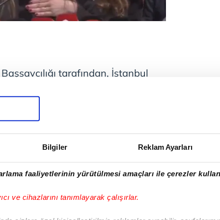
Başsavcılığı tarafından, İstanbul
i (İBB) davasında tutuklu bulunan
'nun avukatı ve eşi olan Tuba Torun
 Nisan tarihindeki basın
savaş ilanıdır' şeklindeki sözleri
Bilgiler
Reklam Ayarları
Kanunu hükümleri de gözetilerek
rlama faaliyetlerinin yürütülmesi amaçları ile çerezler kullan
 görevini yapanı etkilemeye teşebbüs'
yıcı ve cihazlarını tanımlayarak çalışırlar.
nlığı Ceza İşleri Genel