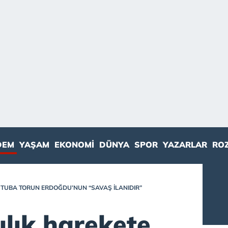
DEM
YAŞAM
EKONOMI
DÜNYA
SPOR
YAZARLAR
RO
: TUBA TORUN ERDOĞDU’NUN “SAVAŞ ILANIDIR”
ılık harekete