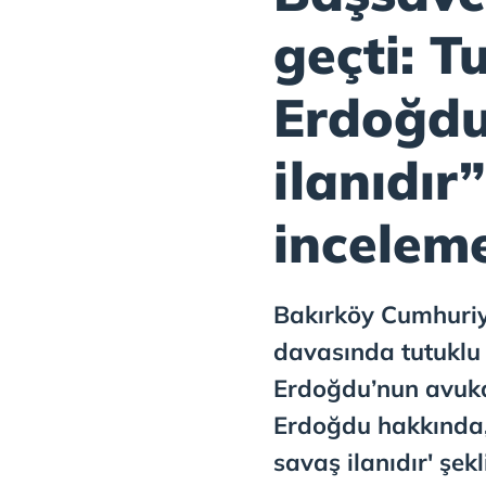
geçti: T
Erdoğdu
ilanıdır
incelem
Bakırköy Cumhuriy
davasında tutuklu
Erdoğdu’nun avuka
Erdoğdu hakkında,
savaş ilanıdır' şek