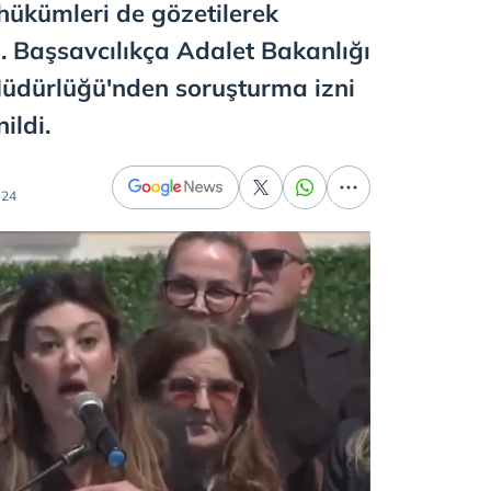
hükümleri de gözetilerek
ı. Başsavcılıkça Adalet Bakanlığı
Müdürlüğü'nden soruşturma izni
ildi.
:24