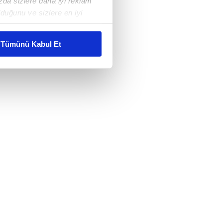
ızda sizlere daha iyi reklam
duğunu ve sizlere en iyi
liyetlerimizi karşılamak
Tümünü Kabul Et
ar gösterilmeyecektir."
çerezler kullanılmaktadır. Bu
u hizmetlerinin sunulması
i ve sizlere yönelik
nılacaktır.
kin detaylı bilgi için Ayarlar
ak ve sitemizde ilgili