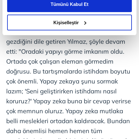
sektörün gelişimine paralel rafine
Tümünü Kabul Et
daha iyi reklam deneyimi yaşatabiliriz. Bunu yaparken
çalışmalarla yürümemizde fayda var."
amacımızın size daha iyi bir reklam deneyimi sunmak
değerlendirmesini yaptı. Program vesilesiyle
olduğunu ve sizlere en iyi içerikleri sunabilmek adına
Kişiselleştir
elimizden gelen çabayı gösterdiğimizi ve bu noktada,
ilk kez fiziki olarak bir veri merkezini
reklamların maliyetlerimizi karşılamak noktasında tek gelir
gezdiğini dile getiren Yılmaz, şöyle devam
kalemimiz olduğunu sizlere hatırlatmak isteriz.
etti: "Oradaki yapıyı görme imkanım oldu.
Her halükârda, kullanıcılar, bu çerezlere izin vermedikleri
Ortada çok çalışan eleman görmedim
takdirde, kullanıcılara hedefli reklamlar
doğrusu. Bu tartışmalarda istihdam boyutu
gösterilmeyecektir."
çok önemli. Yapay zekaya şunu sormak
Sizlere daha iyi bir hizmet sunabilmek için İnternet
lazım; 'Seni geliştirirken istihdamı nasıl
Sitemizde kendimize ve üçüncü kişilere ait çerezler
koruruz?' Yapay zeka buna bir cevap verirse
kullanılmaktadır. Bu çerezler vasıtasıyla çeşitli kişisel
çok memnun oluruz. Yapay zeka mutlaka
verileriniz işlenmekte olup gerekli olan çerezler bilgi
toplumu hizmetlerinin sunulması amacıyla
belli meslekleri ortadan kaldıracak. Bundan
kullanılmaktadır. Diğer çerezler, sitemizin daha işlevsel
daha önemlisi hemen hemen tüm
kılınması ve kişiselleştirilmesi ve sizlere yönelik