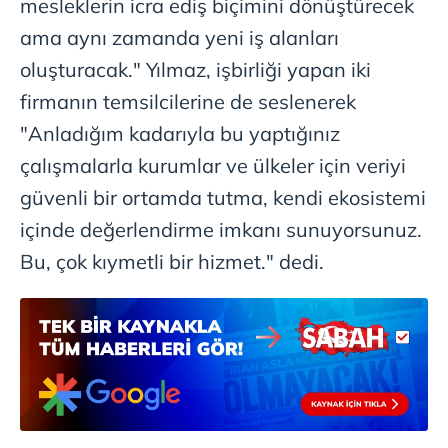
mesleklerin icra ediş biçimini dönüştürecek
reklam/pazarlama faaliyetlerinin yapılması, amaçlarıyla
sınırlı olarak açık rızanız dahilinde kullanılacaktır.
ama aynı zamanda yeni iş alanları
oluşturacak." Yılmaz, işbirliği yapan iki
Çerezlere ilişkin tercihlerinizi aşağıda yer alan panel
firmanın temsilcilerine de seslenerek
vasıtasıyla belirleyebilirsiniz. Çerezlere ilişkin detaylı bilgi
için Ayarlar butonuna tıklayabilir,
Çerez Bilgilendirme
"Anladığım kadarıyla bu yaptığınız
Metnimizi
ziyaret edebilirsiniz.
çalışmalarla kurumlar ve ülkeler için veriyi
güvenli bir ortamda tutma, kendi ekosistemi
6698 sayılı Kişisel Verilerin Korunması Kanunu uyarınca
hazırlanmış Aydınlatma Metnimizi okumak ve sitemizde
içinde değerlendirme imkanı sunuyorsunuz.
ilgili mevzuata uygun olarak kullanılan çerezlerle ilgili bilgi
Bu, çok kıymetli bir hizmet." dedi.
almak için lütfen
tıklayınız
.