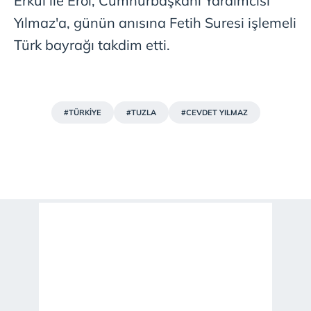
Erkul ile Erol, Cumhurbaşkanı Yardımcısı
Yılmaz'a, günün anısına Fetih Suresi işlemeli
Türk bayrağı takdim etti.
#TÜRKİYE
#TUZLA
#CEVDET YILMAZ