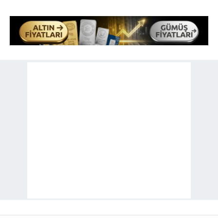
için Ayarlar butonuna tıklayabilir,
Çerez Bilgilendirme
Metnimizi
ziyaret edebilirsiniz.
6698 sayılı Kişisel Verilerin Korunması Kanunu uyarınca
hazırlanmış Aydınlatma Metnimizi okumak ve sitemizde
ilgili mevzuata uygun olarak kullanılan çerezlerle ilgili bilgi
almak için lütfen
tıklayınız
.