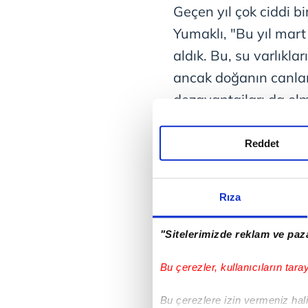
Geçen yıl çok ciddi b
Yumaklı, "Bu yıl mart
aldık. Bu, su varlıkl
ancak doğanın canla
dezavantajları da olm
hususları bir kenara
yangınları açısından 
Reddet
bitki örtüsünün yoğu
aylarında kuruyacak 
Rıza
miktarında artış söz 
ANKARA
"Sitelerimizde reklam ve paza
Bu çerezler, kullanıcıların tara
Bu çerezlere izin vermeniz halin