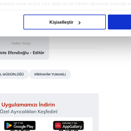
aparken amacımızın size daha iyi bir reklam deneyimi sunmak ol
imizden gelen çabayı gösterdiğimizi ve bu noktada, reklamların ma
olduğunu sizlere hatırlatmak isteriz.
Kişiselleştir
çerezlere izin vermedikleri takdirde, kullanıcılara hedefli reklaml
Haber Girişi
abilmek için İnternet Sitemizde kendimize ve üçüncü kişilere ait 
ete Efendioğlu - Editör
isel verileriniz işlenmekte olup gerekli olan çerezler bilgi toplum
 çerezler, sitemizin daha işlevsel kılınması ve kişiselleştirilmes
 yapılması, amaçlarıyla sınırlı olarak açık rızanız dahilinde kulla
L MÜDÜRLÜĞÜ
#İBRAHİM YUMAKLI
aşağıda yer alan panel vasıtasıyla belirleyebilirsiniz. Çerezlere iliş
lgilendirme Metnimizi
ziyaret edebilirsiniz.
Korunması Kanunu uyarınca hazırlanmış Aydınlatma Metnimizi okum
 Uygulamamızı İndirin
 çerezlerle ilgili bilgi almak için lütfen
tıklayınız
.
zel Ayrıcalıkları Keşfedin!