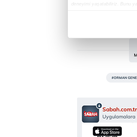
deneyimi yaşatabiliriz. Bunu y
içerikleri sunabilmek adına el
noktasında tek gelir kalemimiz 
Her halükârda, kullanıcılar, bu 
Sizlere daha iyi bir hizmet sun
M
çerezler vasıtasıyla çeşitli kiş
amacıyla kullanılmaktadır. Diğer
reklam/pazarlama faaliyetlerinin
#ORMAN GENE
Çerezlere ilişkin tercihlerinizi 
butonuna tıklayabilir,
Çerez Bi
6698 sayılı Kişisel Verilerin 
Sabah.com.tr
mevzuata uygun olarak kullanılan
Uygulamalara Ö