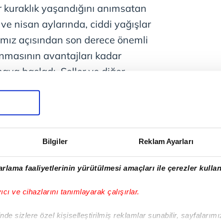
ir kuraklık yaşandığını anımsatan
 ve nisan aylarında, ciddi yağışlar
arımız açısından son derece önemli
nmasının avantajları kadar
aya başladı. Seller ve diğer
 bırakacak olursak, sadece orman
baktığımızda ot ve çalı formundaki
n bir şekilde büyümesi ve yaz
olması sebebiyle ince yanıcı madde
Bilgiler
Reklam Ayarları
konusu olacak" diye konuştu.
rlama faaliyetlerinin yürütülmesi amaçları ile çerezler kullan
yıcı ve cihazlarını tanımlayarak çalışırlar.
de sizlere özel kişiselleştirilmiş reklamlar sunabilir, sayfalarım