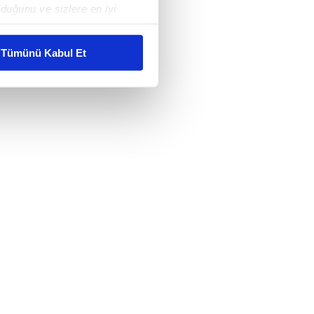
duğunu ve sizlere en iyi
liyetlerimizi karşılamak
Tümünü Kabul Et
ar gösterilmeyecektir."
çerezler kullanılmaktadır. Bu
u hizmetlerinin sunulması
i ve sizlere yönelik
nılacaktır.
kin detaylı bilgi için Ayarlar
ak ve sitemizde ilgili