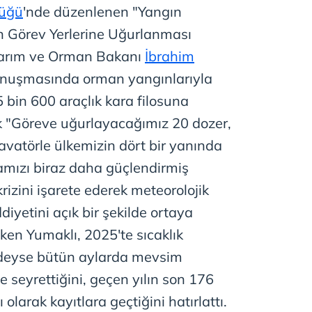
lüğü
'nde düzenlenen "Yangın
n Görev Yerlerine Uğurlanması
 Tarım ve Orman Bakanı
İbrahim
konuşmasında orman yangınlarıyla
bin 600 araçlık kara filosuna
rek "Göreve uğurlayacağımız 20 dozer,
avatörle ülkemizin dört bir yanında
amızı biraz daha güçlendirmiş
krizini işarete ederek meteorolojik
ddiyetini açık bir şekilde ortaya
ken Yumaklı, 2025'te sıcaklık
edeyse bütün aylarda mevsim
e seyrettiğini, geçen yılın son 176
lı olarak kayıtlara geçtiğini hatırlattı.