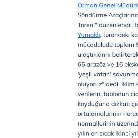
Orman Genel Müdür
Söndürme Araçlarını
Töreni" düzenlendi.
Yumaklı
, törendeki 
mücadelede toplam 5 
ulaştıklarını belirte
65 arazöz ve 16 eksk
'yeşil vatan' savunm
oluyoruz" dedi. İklim 
verilerin, tablonun ci
koyduğuna dikkati çe
ortalamalarının ner
normallerinin üzerind
yılın en sıcak ikinci yı