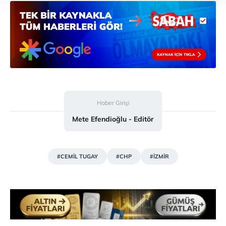
Her halükârda, kullanıcılar, bu çerezlere izin vermedikleri
takdirde, kullanıcılara hedefli reklamlar
gösterilmeyecektir."
Sizlere daha iyi bir hizmet sunabilmek için İnternet
Sitemizde kendimize ve üçüncü kişilere ait çerezler
kullanılmaktadır. Bu çerezler vasıtasıyla çeşitli kişisel
verileriniz işlenmekte olup gerekli olan çerezler bilgi
toplumu hizmetlerinin sunulması amacıyla
Haber Girişi
kullanılmaktadır. Diğer çerezler, sitemizin daha işlevsel
Mete Efendioğlu - Editör
kılınması ve kişiselleştirilmesi ve sizlere yönelik
reklam/pazarlama faaliyetlerinin yapılması, amaçlarıyla
sınırlı olarak açık rızanız dahilinde kullanılacaktır.
#CEMİL TUGAY
#CHP
#İZMİR
Çerezlere ilişkin tercihlerinizi aşağıda yer alan panel
vasıtasıyla belirleyebilirsiniz. Çerezlere ilişkin detaylı bilgi
için Ayarlar butonuna tıklayabilir,
Çerez Bilgilendirme
Metnimizi
ziyaret edebilirsiniz.