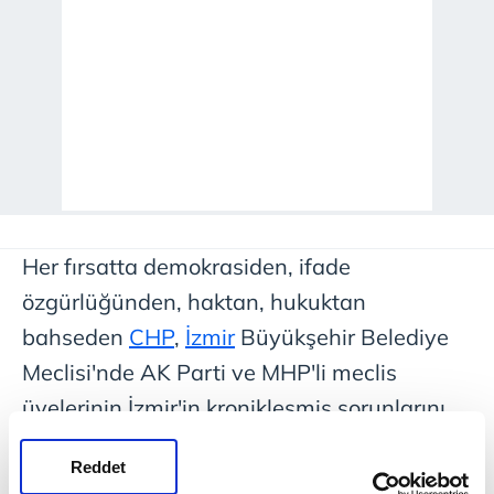
Her fırsatta demokrasiden, ifade
özgürlüğünden, haktan, hukuktan
bahseden
CHP
,
İzmir
Büyükşehir Belediye
Meclisi'nde AK Parti ve MHP'li meclis
üyelerinin İzmir'in kronikleşmiş sorunlarını
kameralar karşısında kent gündemine
Reddet
taşımasından rahatsız oldu. İZBB Başkanı