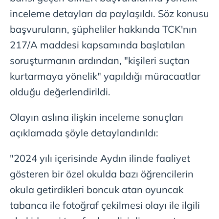
inceleme detayları da paylaşıldı. Söz konusu
Sizlere daha iyi bir hizmet sunabilmek için İnternet
Sitemizde kendimize ve üçüncü kişilere ait çerezler
başvuruların, şüpheliler hakkında TCK'nın
kullanılmaktadır. Bu çerezler vasıtasıyla çeşitli kişisel
217/A maddesi kapsamında başlatılan
verileriniz işlenmekte olup gerekli olan çerezler bilgi
soruşturmanın ardından, "kişileri suçtan
toplumu hizmetlerinin sunulması amacıyla
kullanılmaktadır. Diğer çerezler, sitemizin daha işlevsel
kurtarmaya yönelik" yapıldığı müracaatlar
kılınması ve kişiselleştirilmesi ve sizlere yönelik
olduğu değerlendirildi.
reklam/pazarlama faaliyetlerinin yapılması, amaçlarıyla
sınırlı olarak açık rızanız dahilinde kullanılacaktır.
Olayın aslına ilişkin inceleme sonuçları
açıklamada şöyle detaylandırıldı:
Çerezlere ilişkin tercihlerinizi aşağıda yer alan panel
vasıtasıyla belirleyebilirsiniz. Çerezlere ilişkin detaylı bilgi
için Ayarlar butonuna tıklayabilir,
Çerez Bilgilendirme
"2024 yılı içerisinde Aydın ilinde faaliyet
Metnimizi
ziyaret edebilirsiniz.
gösteren bir özel okulda bazı öğrencilerin
okula getirdikleri boncuk atan oyuncak
6698 sayılı Kişisel Verilerin Korunması Kanunu uyarınca
hazırlanmış Aydınlatma Metnimizi okumak ve sitemizde
tabanca ile fotoğraf çekilmesi olayı ile ilgili
ilgili mevzuata uygun olarak kullanılan çerezlerle ilgili bilgi