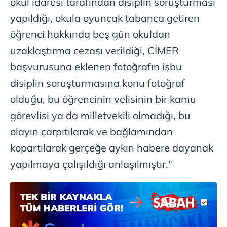
okul idaresi tarafından disiplin soruşturması
almak için lütfen
tıklayınız
.
yapıldığı, okula oyuncak tabanca getiren
öğrenci hakkında beş gün okuldan
uzaklaştırma cezası verildiği, CİMER
başvurusuna eklenen fotoğrafın işbu
disiplin soruşturmasına konu fotoğraf
olduğu, bu öğrencinin velisinin bir kamu
görevlisi ya da milletvekili olmadığı, bu
olayın çarpıtılarak ve bağlamından
kopartılarak gerçeğe aykırı habere dayanak
yapılmaya çalışıldığı anlaşılmıştır."