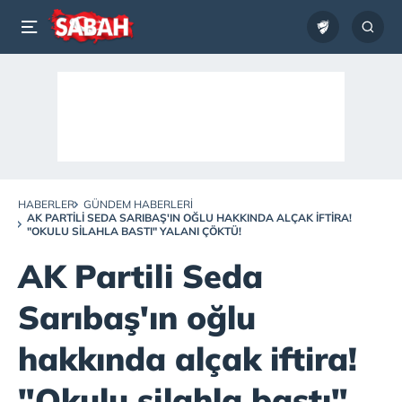
HABERLER
GÜNDEM HABERLERI
AK PARTILI SEDA SARIBAŞ'IN OĞLU HAKKINDA ALÇAK IFTIRA!
"OKULU SILAHLA BASTI" YALANI ÇÖKTÜ!
AK Partili Seda
Sarıbaş'ın oğlu
hakkında alçak iftira!
"Okulu silahla bastı"