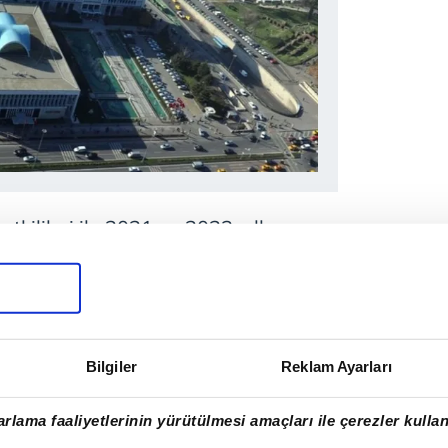
etkilileri ile 2021 ve 2023 yıllarına
zanan firmaların söz konusu
umluluğunun bulunduğu düzenlenen
 saptandı.
Bilgiler
Reklam Ayarları
İstanbul
merkezli
rlama faaliyetlerinin yürütülmesi amaçları ile çerezler kullan
olarak