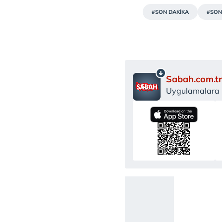
#SON DAKİKA
#SON
Sabah.com.tr
Uygulamalara Ö