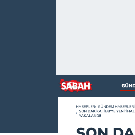
GÜN
HABERLER
GÜNDEM HABERLERI
SON DAKİKA | İBB'YE YENI 'IH
YAKALANDI!
SON DAK