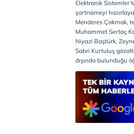
mevzuata uygun olarak kullanılan
Elektronik Sistemler
şartnameyi hazırlay
Menderes Çakmak, te
Muhammet Sertaç Kaz
Niyazi Baştürk, Zeyn
Sabri Kurtuluş gözaltı
dışında bulunduğu öğ