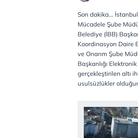
Son dakika... İstanbul
Mücadele Şube Müdürl
Belediye (İBB) Başkan
Koordinasyon Daire B
ve Onarım Şube Müdür
Başkanlığı Elektroni
gerçekleştirilen altı i
usulsüzlükler olduğunu