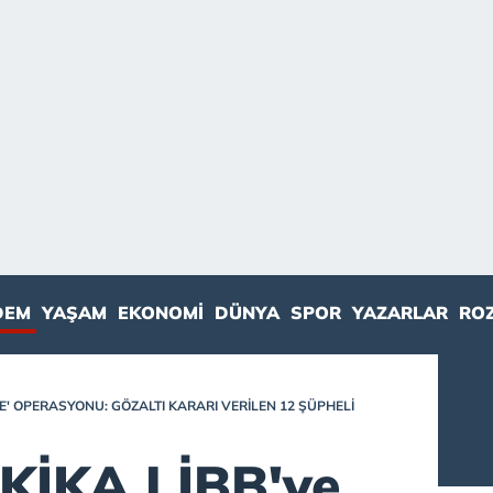
DEM
YAŞAM
EKONOMI
DÜNYA
SPOR
YAZARLAR
RO
ALE' OPERASYONU: GÖZALTI KARARI VERILEN 12 ŞÜPHELI
İKA | İBB'ye