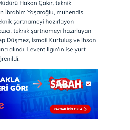
 çerezlerle ilgili bilgi almak için lütfen
tıklayınız
.
 Müdürü Hakan Çakır, teknik
an İbrahim Yaşaroğlu, mühendis
knik şartnameyi hazırlayan
ıcı, teknik şartnameyi hazırlayan
ep Düşmez, İsmail Kurtuluş ve İhsan
na alındı. Levent Ilgın'ın ise yurt
renildi.