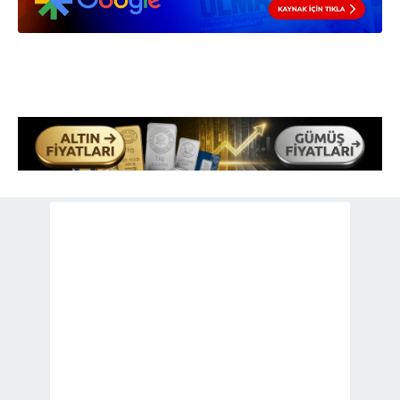
Sitemizde kendimize ve üçüncü kişilere ait çerezler
kullanılmaktadır. Bu çerezler vasıtasıyla çeşitli kişisel
verileriniz işlenmekte olup gerekli olan çerezler bilgi
toplumu hizmetlerinin sunulması amacıyla
kullanılmaktadır. Diğer çerezler, sitemizin daha işlevsel
kılınması ve kişiselleştirilmesi ve sizlere yönelik
reklam/pazarlama faaliyetlerinin yapılması, amaçlarıyla
sınırlı olarak açık rızanız dahilinde kullanılacaktır.
Çerezlere ilişkin tercihlerinizi aşağıda yer alan panel
vasıtasıyla belirleyebilirsiniz. Çerezlere ilişkin detaylı bilgi
için Ayarlar butonuna tıklayabilir,
Çerez Bilgilendirme
Metnimizi
ziyaret edebilirsiniz.
6698 sayılı Kişisel Verilerin Korunması Kanunu uyarınca
hazırlanmış Aydınlatma Metnimizi okumak ve sitemizde
ilgili mevzuata uygun olarak kullanılan çerezlerle ilgili bilgi
almak için lütfen
tıklayınız
.