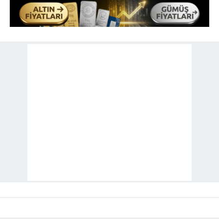
toplumu hizmetlerinin sunulması amacıyla
kullanılmaktadır. Diğer çerezler, sitemizin daha işlevsel
kılınması ve kişiselleştirilmesi ve sizlere yönelik
reklam/pazarlama faaliyetlerinin yapılması, amaçlarıyla
sınırlı olarak açık rızanız dahilinde kullanılacaktır.
Çerezlere ilişkin tercihlerinizi aşağıda yer alan panel
vasıtasıyla belirleyebilirsiniz. Çerezlere ilişkin detaylı bilgi
için Ayarlar butonuna tıklayabilir,
Çerez Bilgilendirme
Metnimizi
ziyaret edebilirsiniz.
6698 sayılı Kişisel Verilerin Korunması Kanunu uyarınca
hazırlanmış Aydınlatma Metnimizi okumak ve sitemizde
ilgili mevzuata uygun olarak kullanılan çerezlerle ilgili bilgi
almak için lütfen
tıklayınız
.