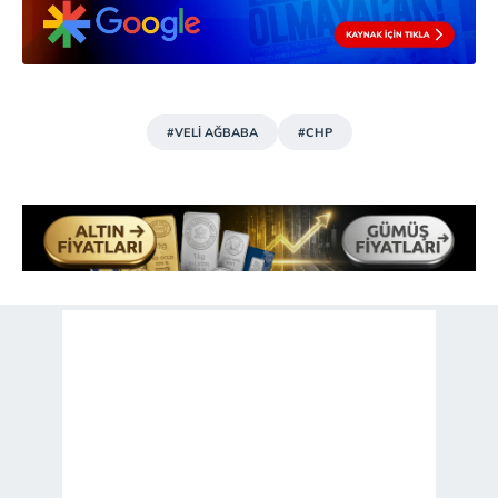
Sizlere daha iyi bir hizmet sunabilmek için İnternet
Sitemizde kendimize ve üçüncü kişilere ait çerezler
kullanılmaktadır. Bu çerezler vasıtasıyla çeşitli kişisel
verileriniz işlenmekte olup gerekli olan çerezler bilgi
toplumu hizmetlerinin sunulması amacıyla
#VELİ AĞBABA
#CHP
kullanılmaktadır. Diğer çerezler, sitemizin daha işlevsel
kılınması ve kişiselleştirilmesi ve sizlere yönelik
reklam/pazarlama faaliyetlerinin yapılması, amaçlarıyla
sınırlı olarak açık rızanız dahilinde kullanılacaktır.
Çerezlere ilişkin tercihlerinizi aşağıda yer alan panel
vasıtasıyla belirleyebilirsiniz. Çerezlere ilişkin detaylı bilgi
için Ayarlar butonuna tıklayabilir,
Çerez Bilgilendirme
Metnimizi
ziyaret edebilirsiniz.
6698 sayılı Kişisel Verilerin Korunması Kanunu uyarınca
hazırlanmış Aydınlatma Metnimizi okumak ve sitemizde
ilgili mevzuata uygun olarak kullanılan çerezlerle ilgili bilgi
almak için lütfen
tıklayınız
.