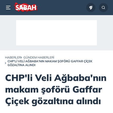
HABERLER
GÜNDEM HABERLERI
CHP'LI VELI AĞBABA'NIN MAKAM ŞOFÖRÜ GAFFAR ÇIÇEK
GÖZALTINA ALINDI
CHP'li Veli Ağbaba'nın
makam şoförü Gaffar
Çiçek gözaltına alındı