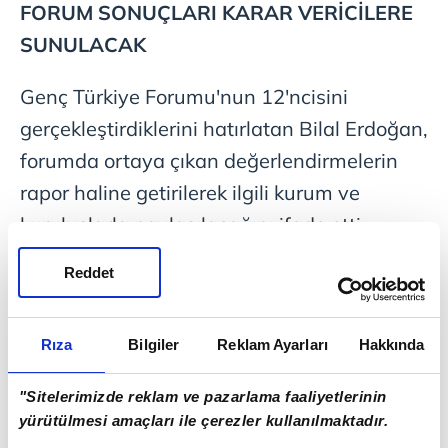
FORUM SONUÇLARI KARAR VERİCİLERE
SUNULACAK
Genç Türkiye Forumu'nun 12'ncisini
gerçekleştirdiklerini hatırlatan Bilal Erdoğan,
forumda ortaya çıkan değerlendirmelerin
rapor haline getirilerek ilgili kurum ve
kuruluşlarla paylaşılacağını ifade etti.
Gençlerin yalnızca fikir alışverişinde
Reddet
bulunmadığını vurgulayan Erdoğan,
geliştirilen çözüm önerilerinin karar alıcı
Rıza
Bilgiler
Reklam Ayarları
Hakkında
mekanizmalara ulaştırıldığını kaydetti.
Gençlerin üniversitelerde ve sosyal
"Sitelerimizde reklam ve pazarlama faaliyetlerinin
çevrelerinde benzer çalışma grupları
yürütülmesi amaçları ile çerezler kullanılmaktadır.