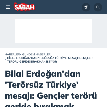
HABERLER
GÜNDEM HABERLERI
BILAL ERDOĞAN'DAN 'TERÖRSÜZ TÜRKIYE' MESAJI: GENÇLER
TERÖRÜ GERIDE BIRAKMAK ISTIYOR
Bilal Erdoğan'dan
'Terörsüz Türkiye'
mesajı: Gençler terörü
geride bırakmak