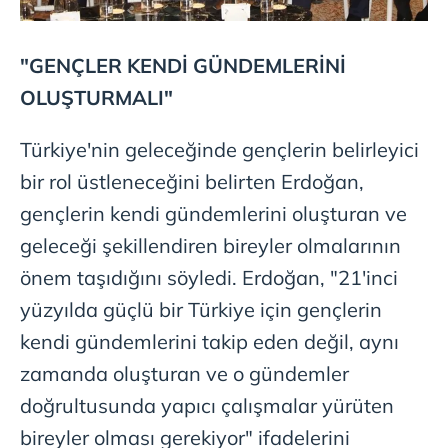
kullanılmaktadır. Bu çerezler vasıtasıyla çeşitli kişisel
verileriniz işlenmekte olup gerekli olan çerezler bilgi
toplumu hizmetlerinin sunulması amacıyla
"GENÇLER KENDİ GÜNDEMLERİNİ
kullanılmaktadır. Diğer çerezler, sitemizin daha işlevsel
OLUŞTURMALI"
kılınması ve kişiselleştirilmesi ve sizlere yönelik
reklam/pazarlama faaliyetlerinin yapılması, amaçlarıyla
Türkiye'nin geleceğinde gençlerin belirleyici
sınırlı olarak açık rızanız dahilinde kullanılacaktır.
bir rol üstleneceğini belirten Erdoğan,
Çerezlere ilişkin tercihlerinizi aşağıda yer alan panel
gençlerin kendi gündemlerini oluşturan ve
vasıtasıyla belirleyebilirsiniz. Çerezlere ilişkin detaylı bilgi
geleceği şekillendiren bireyler olmalarının
için Ayarlar butonuna tıklayabilir,
Çerez Bilgilendirme
Metnimizi
ziyaret edebilirsiniz.
önem taşıdığını söyledi. Erdoğan, "21'inci
yüzyılda güçlü bir Türkiye için gençlerin
6698 sayılı Kişisel Verilerin Korunması Kanunu uyarınca
kendi gündemlerini takip eden değil, aynı
hazırlanmış Aydınlatma Metnimizi okumak ve sitemizde
ilgili mevzuata uygun olarak kullanılan çerezlerle ilgili bilgi
zamanda oluşturan ve o gündemler
almak için lütfen
tıklayınız
.
doğrultusunda yapıcı çalışmalar yürüten
bireyler olması gerekiyor" ifadelerini