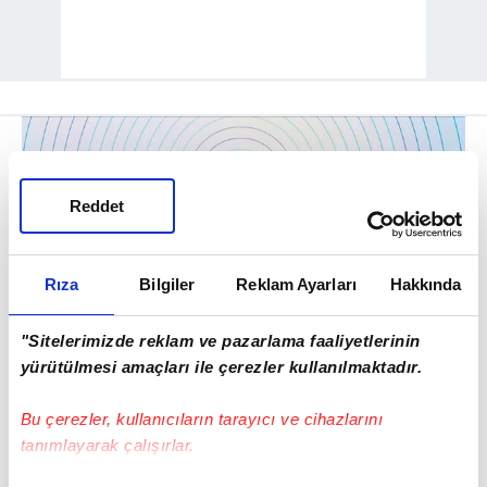
Reddet
Rıza
Bilgiler
Reklam Ayarları
Hakkında
"Sitelerimizde reklam ve pazarlama faaliyetlerinin
yürütülmesi amaçları ile çerezler kullanılmaktadır.
COP31 TÜRKİYE'NİN EV SAHİPLİĞİNDE
Bu çerezler, kullanıcıların tarayıcı ve cihazlarını
UYGULAMAYA ODAKLANACAK
tanımlayarak çalışırlar.