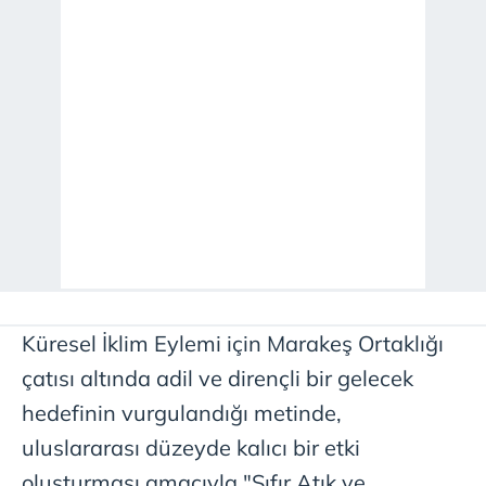
kılınması ve kişiselleştirilmesi ve sizlere yönelik
reklam/pazarlama faaliyetlerinin yapılması, amaçlarıyla
sınırlı olarak açık rızanız dahilinde kullanılacaktır.
Çerezlere ilişkin tercihlerinizi aşağıda yer alan panel
vasıtasıyla belirleyebilirsiniz. Çerezlere ilişkin detaylı bilgi
için Ayarlar butonuna tıklayabilir,
Çerez Bilgilendirme
Metnimizi
ziyaret edebilirsiniz.
6698 sayılı Kişisel Verilerin Korunması Kanunu uyarınca
hazırlanmış Aydınlatma Metnimizi okumak ve sitemizde
ilgili mevzuata uygun olarak kullanılan çerezlerle ilgili bilgi
almak için lütfen
tıklayınız
.
Küresel İklim Eylemi için Marakeş Ortaklığı
çatısı altında adil ve dirençli bir gelecek
hedefinin vurgulandığı metinde,
uluslararası düzeyde kalıcı bir etki
oluşturması amacıyla "Sıfır Atık ve