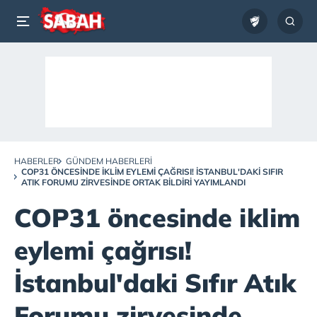
HABERLER
GÜNDEM HABERLERI
COP31 ÖNCESINDE IKLIM EYLEMI ÇAĞRISI! İSTANBUL'DAKI SIFIR
ATIK FORUMU ZIRVESINDE ORTAK BILDIRI YAYIMLANDI
COP31 öncesinde iklim
eylemi çağrısı!
İstanbul'daki Sıfır Atık
Forumu zirvesinde