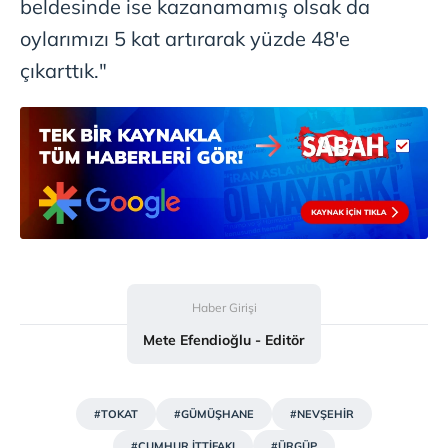
beldesinde ise kazanamamış olsak da
için Ayarlar butonuna tıklayabilir,
Çerez Bilgilendirme
oylarımızı 5 kat artırarak yüzde 48'e
Metnimizi
ziyaret edebilirsiniz.
çıkarttık."
6698 sayılı Kişisel Verilerin Korunması Kanunu uyarınca
hazırlanmış Aydınlatma Metnimizi okumak ve sitemizde
ilgili mevzuata uygun olarak kullanılan çerezlerle ilgili bilgi
almak için lütfen
tıklayınız
.
Haber Girişi
Mete Efendioğlu - Editör
#TOKAT
#GÜMÜŞHANE
#NEVŞEHİR
#CUMHUR İTTİFAKI
#ÜRGÜP