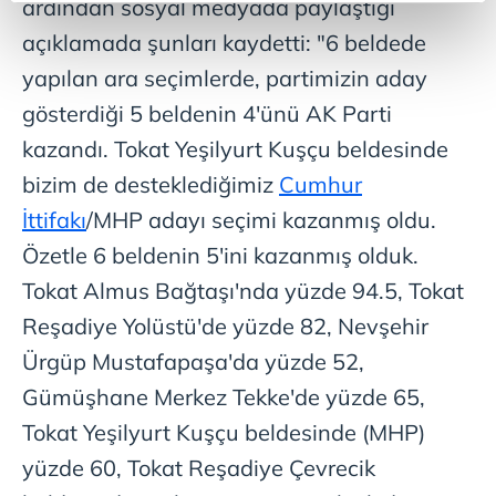
ardından sosyal medyada paylaştığı
reklamların maliyetlerimizi karşılamak noktasında tek gelir
kalemimiz olduğunu sizlere hatırlatmak isteriz.
açıklamada şunları kaydetti: "6 beldede
yapılan ara seçimlerde, partimizin aday
Her halükârda, kullanıcılar, bu çerezlere izin vermedikleri
gösterdiği 5 beldenin 4'ünü AK Parti
takdirde, kullanıcılara hedefli reklamlar
gösterilmeyecektir."
kazandı. Tokat Yeşilyurt Kuşçu beldesinde
bizim de desteklediğimiz
Cumhur
Sizlere daha iyi bir hizmet sunabilmek için İnternet
İttifakı
/MHP adayı seçimi kazanmış oldu.
Sitemizde kendimize ve üçüncü kişilere ait çerezler
kullanılmaktadır. Bu çerezler vasıtasıyla çeşitli kişisel
Özetle 6 beldenin 5'ini kazanmış olduk.
verileriniz işlenmekte olup gerekli olan çerezler bilgi
Tokat Almus Bağtaşı'nda yüzde 94.5, Tokat
toplumu hizmetlerinin sunulması amacıyla
Reşadiye Yolüstü'de yüzde 82, Nevşehir
kullanılmaktadır. Diğer çerezler, sitemizin daha işlevsel
kılınması ve kişiselleştirilmesi ve sizlere yönelik
Ürgüp Mustafapaşa'da yüzde 52,
reklam/pazarlama faaliyetlerinin yapılması, amaçlarıyla
Gümüşhane Merkez Tekke'de yüzde 65,
sınırlı olarak açık rızanız dahilinde kullanılacaktır.
Tokat Yeşilyurt Kuşçu beldesinde (MHP)
Çerezlere ilişkin tercihlerinizi aşağıda yer alan panel
yüzde 60, Tokat Reşadiye Çevrecik
vasıtasıyla belirleyebilirsiniz. Çerezlere ilişkin detaylı bilgi