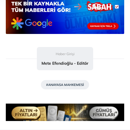
Her halükârda, kullanıcılar, bu çerezlere izin vermedikleri
takdirde, kullanıcılara hedefli reklamlar
gösterilmeyecektir."
Sizlere daha iyi bir hizmet sunabilmek için İnternet
Sitemizde kendimize ve üçüncü kişilere ait çerezler
kullanılmaktadır. Bu çerezler vasıtasıyla çeşitli kişisel
verileriniz işlenmekte olup gerekli olan çerezler bilgi
Haber Girişi
toplumu hizmetlerinin sunulması amacıyla
Mete Efendioğlu - Editör
kullanılmaktadır. Diğer çerezler, sitemizin daha işlevsel
kılınması ve kişiselleştirilmesi ve sizlere yönelik
reklam/pazarlama faaliyetlerinin yapılması, amaçlarıyla
sınırlı olarak açık rızanız dahilinde kullanılacaktır.
#ANAYASA MAHKEMESİ
Çerezlere ilişkin tercihlerinizi aşağıda yer alan panel
vasıtasıyla belirleyebilirsiniz. Çerezlere ilişkin detaylı bilgi
için Ayarlar butonuna tıklayabilir,
Çerez Bilgilendirme
Metnimizi
ziyaret edebilirsiniz.