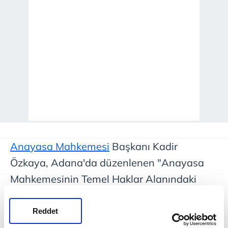
Anayasa Mahkemesi
Başkanı Kadir
Özkaya, Adana'da düzenlenen "Anayasa
Mahkemesinin Temel Haklar Alanındaki
Kararlarının Etkili Şekilde Uygulanmasının
Desteklenmesi Avrupa Birliği–Avrupa
Reddet
Konseyi Ortak Projesi" kapanış töreni ve