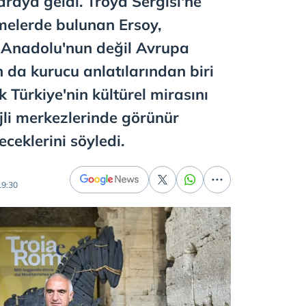
araya geldi. Troya Sergisi'ne
rmelerde bulunan Ersoy,
a Anadolu'nun değil Avrupa
n da kurucu anlatılarından biri
 Türkiye'nin kültürel mirasını
jli merkezlerinde görünür
eklerini söyledi.
19:30