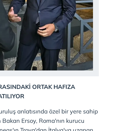
RASINDAKİ ORTAK HAFIZA
TILIYOR
ruluş anlatısında özel bir yere sahip
 Bakan Ersoy, Roma'nın kurucu
eneas'ın Troya'dan İtalya'ya uzanan