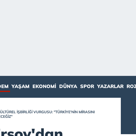
DEM
YAŞAM
EKONOMI
DÜNYA
SPOR
YAZARLAR
RO
TÜREL IŞBIRLIĞI VURGUSU: "TÜRKIYE'NIN MIRASINI
CEĞIZ"
rsoy'dan