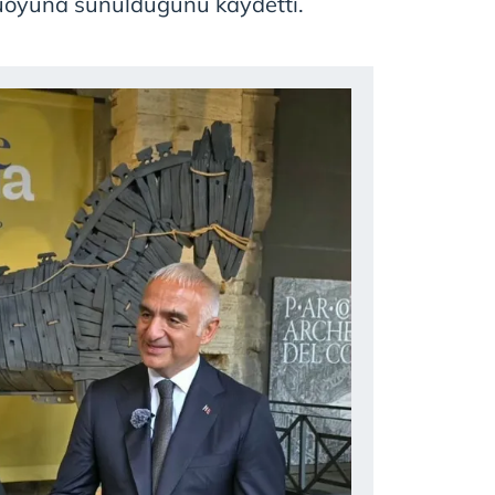
oyuna sunulduğunu kaydetti.
 çerezlerle ilgili bilgi almak için lütfen
tıklayınız
.