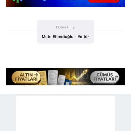
Sizlere daha iyi bir hizmet sunabilmek için İnternet
Sitemizde kendimize ve üçüncü kişilere ait çerezler
kullanılmaktadır. Bu çerezler vasıtasıyla çeşitli kişisel
Haber Girişi
verileriniz işlenmekte olup gerekli olan çerezler bilgi
Mete Efendioğlu - Editör
toplumu hizmetlerinin sunulması amacıyla
kullanılmaktadır. Diğer çerezler, sitemizin daha işlevsel
kılınması ve kişiselleştirilmesi ve sizlere yönelik
reklam/pazarlama faaliyetlerinin yapılması, amaçlarıyla
sınırlı olarak açık rızanız dahilinde kullanılacaktır.
Çerezlere ilişkin tercihlerinizi aşağıda yer alan panel
vasıtasıyla belirleyebilirsiniz. Çerezlere ilişkin detaylı bilgi
için Ayarlar butonuna tıklayabilir,
Çerez Bilgilendirme
Metnimizi
ziyaret edebilirsiniz.
6698 sayılı Kişisel Verilerin Korunması Kanunu uyarınca
hazırlanmış Aydınlatma Metnimizi okumak ve sitemizde
ilgili mevzuata uygun olarak kullanılan çerezlerle ilgili bilgi