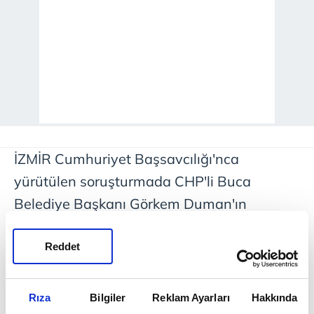
İZMİR Cumhuriyet Başsavcılığı'nca
yürütülen soruşturmada CHP'li Buca
Belediye Başkanı Görkem Duman'ın
tutuklanması ve görevden
uzaklaştırılmasının ardından CHP'de koltuk
Reddet
kavgası başladı. Yarın meclis toplantısında
yapılacak oylama öncesi oturumda oy
Rıza
Bilgiler
Reklam Ayarları
Hakkında