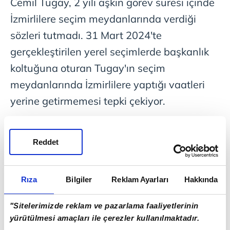
Cemil Tugay, 2 yılı aşkın görev süresi içinde
İzmirlilere seçim meydanlarında verdiği
sözleri tutmadı. 31 Mart 2024'te
gerçekleştirilen yerel seçimlerde başkanlık
koltuğuna oturan Tugay'ın seçim
meydanlarında İzmirlilere yaptığı vaatleri
yerine getirmemesi tepki çekiyor.
'CHP BELEDİYECİLİĞİ BU'
Reddet
AK Parti İzmir İl Başkanı Bilal Saygılı, seçim
döneminde vaat edilen ancak aradan geçen
zamana rağmen hayata geçirilemeyen
Rıza
Bilgiler
Reklam Ayarları
Hakkında
deniz
taksi projesi üzerinden İzmir
"Sitelerimizde reklam ve pazarlama faaliyetlerinin
Büyükşehir Belediye Başkanı Cemil Tugay'a
yürütülmesi amaçları ile çerezler kullanılmaktadır.
yüklendi. Sosyal medya hesabı üzerinden