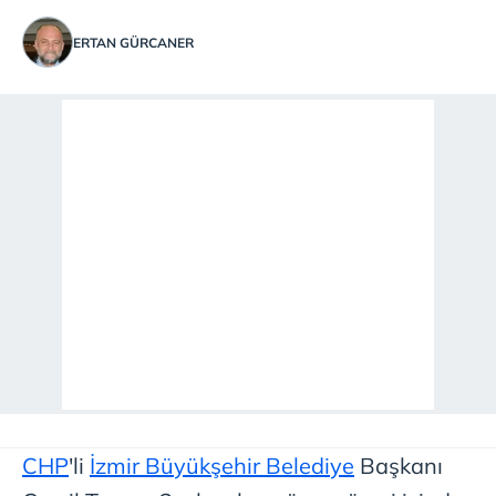
ERTAN GÜRCANER
CHP
'li
İzmir Büyükşehir Belediye
Başkanı