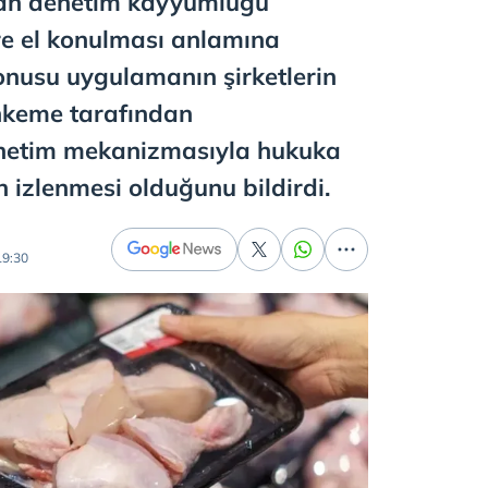
an denetim kayyumluğu
ere el konulması anlamına
onusu uygulamanın şirketlerin
ahkeme tarafından
enetim mekanizmasıyla hukuka
 izlenmesi olduğunu bildirdi.
19:30