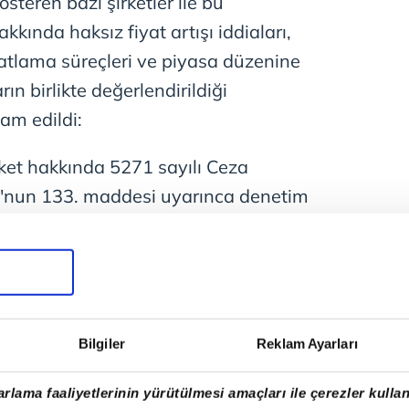
steren bazı şirketler ile bu
 hakkında haksız fiyat artışı iddiaları,
iyatlama süreçleri ve piyasa düzenine
n birlikte değerlendirildiği
vam edildi:
et hakkında 5271 sayılı Ceza
nun 133. maddesi uyarınca denetim
uygulanmıştır. Kamuoyunda konuya
tereddütlerin giderilmesi bakımından
erekir ki denetim kayyumluğu tedbiri,
 veya şirketlerin ticari faaliyetlerinin
na gelmemektedir. Soruşturma
Bilgiler
Reklam Ayarları
u şirketler hakkında herhangi bir el
rlama faaliyetlerinin yürütülmesi amaçları ile çerezler kullan
mamaktadır. Denetim kayyumluğu