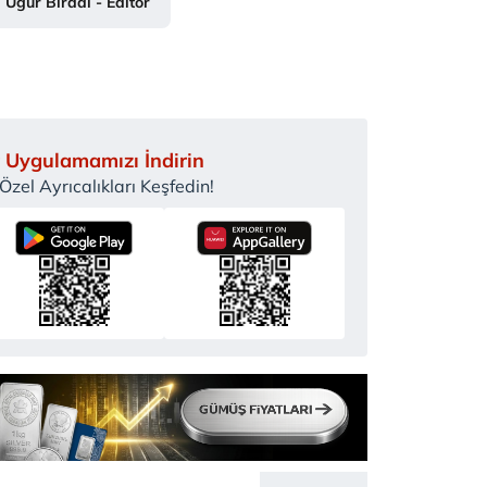
Uğur Birdal - Editör
 Uygulamamızı İndirin
zel Ayrıcalıkları Keşfedin!