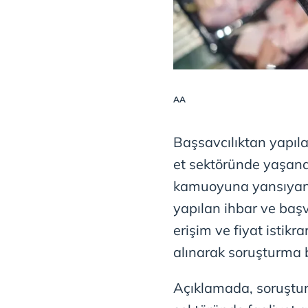
AA
Başsavcılıktan yapı
et sektöründe yaşanan 
kamuoyuna yansıyan ş
yapılan ihbar ve başv
erişim ve fiyat istikr
alınarak soruşturma b
Açıklamada, soruştu