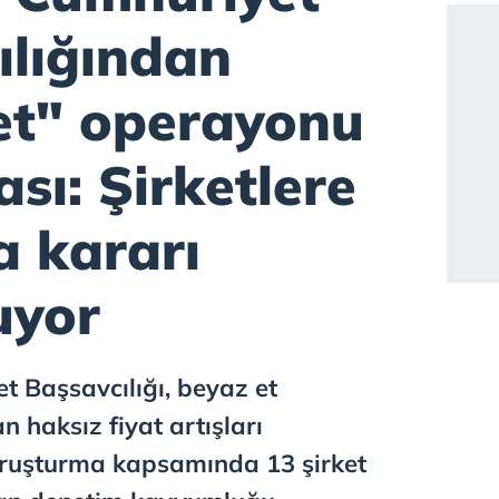
ılığından
et" operayonu
sı: Şirketlere
a kararı
uyor
t Başsavcılığı, beyaz et
 haksız fiyat artışları
soruşturma kapsamında 13 şirket