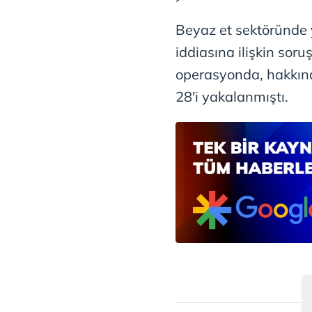
mevzuata uygun olarak kullanılan
Beyaz et sektöründe y
iddiasına ilişkin so
operasyonda, hakkında
28'i yakalanmıştı.