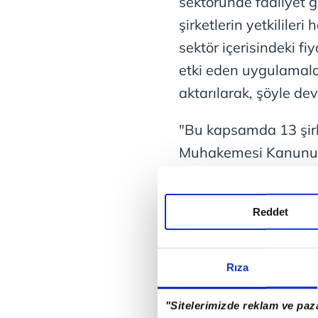
sektöründe faaliyet gö
şirketlerin yetkilileri
sektör içerisindeki f
etki eden uygulamaları
aktarılarak, şöyle de
"Bu kapsamda 13 şirk
Muhakemesi Kanunu'
kayyumluğu tedbiri 
ilişkin oluşabilecek 
Reddet
özellikle belirtmek g
şirketlere el konulması
durdurulması anlamı
Rıza
kapsamında söz konus
"Sitelerimizde reklam ve paza
koyma kararı bulun