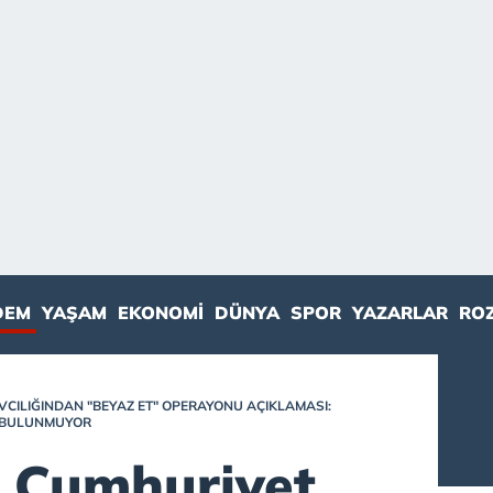
DEM
YAŞAM
EKONOMI
DÜNYA
SPOR
YAZARLAR
RO
CILIĞINDAN "BEYAZ ET" OPERAYONU AÇIKLAMASI:
I BULUNMUYOR
l Cumhuriyet