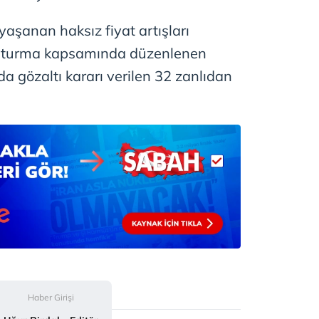
 çerezlerle ilgili bilgi almak için lütfen
tıklayınız
.
aşanan haksız fiyat artışları
ruşturma kapsamında düzenlenen
 gözaltı kararı verilen 32 zanlıdan
Haber Girişi