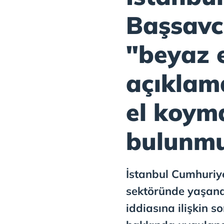
Başsavc
"beyaz 
açıklama
el koym
bulunm
İstanbul Cumhuriye
sektöründe yaşanan
iddiasına ilişkin 