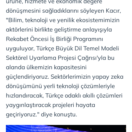
ürüne, hizmete ve ekonomik değere
kullanılmaktadır. Bu çerezler vasıtasıyla çeşitli kişisel
verileriniz işlenmekte olup gerekli olan çerezler bilgi
dönüşmesini sağladıklarını söyleyen Kacır,
toplumu hizmetlerinin sunulması amacıyla
"Bilim, teknoloji ve yenilik ekosistemimizin
kullanılmaktadır. Diğer çerezler, sitemizin daha işlevsel
aktörlerini birlikte geliştirme anlayışıyla
kılınması ve kişiselleştirilmesi ve sizlere yönelik
reklam/pazarlama faaliyetlerinin yapılması, amaçlarıyla
Rekabet Öncesi İş Birliği Programını
sınırlı olarak açık rızanız dahilinde kullanılacaktır.
uyguluyor, Türkçe Büyük Dil Temel Modeli
Sektörel Uyarlama Projesi Çağrısı'yla bu
Çerezlere ilişkin tercihlerinizi aşağıda yer alan panel
vasıtasıyla belirleyebilirsiniz. Çerezlere ilişkin detaylı bilgi
alanda ülkemizin kapasitesini
için Ayarlar butonuna tıklayabilir,
Çerez Bilgilendirme
güçlendiriyoruz. Sektörlerimizin yapay zeka
Metnimizi
ziyaret edebilirsiniz.
dönüşümünü yerli teknoloji çözümleriyle
6698 sayılı Kişisel Verilerin Korunması Kanunu uyarınca
hızlandıracak, Türkçe odaklı akıllı çözümleri
hazırlanmış Aydınlatma Metnimizi okumak ve sitemizde
yaygınlaştıracak projeleri hayata
ilgili mevzuata uygun olarak kullanılan çerezlerle ilgili bilgi
geçiriyoruz." diye konuştu.
almak için lütfen
tıklayınız
.