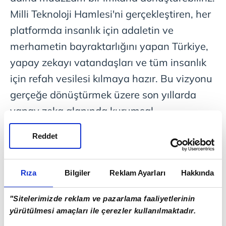
Milli Teknoloji Hamlesi'ni gerçekleştiren, her
platformda insanlık için adaletin ve
merhametin bayraktarlığını yapan Türkiye,
yapay zekayı vatandaşları ve tüm insanlık
için refah vesilesi kılmaya hazır. Bu vizyonu
gerçeğe dönüştürmek üzere son yıllarda
yapay zeka alanında kurumsal
kapasitemizi, insan kaynağımızı, veri ve
Reddet
hesaplama altyapımızı, araştırma ve
girişimcilik ekosistemimizi bütüncül bir
Rıza
Bilgiler
Reklam Ayarları
Hakkında
yaklaşımla güçlendirdik."
"Sitelerimizde reklam ve pazarlama faaliyetlerinin
Yapay zeka alanında ülkenin ihtiyaçlarına
yürütülmesi amaçları ile çerezler kullanılmaktadır.
cevap veren, küresel eğilimlerle uyumlu,