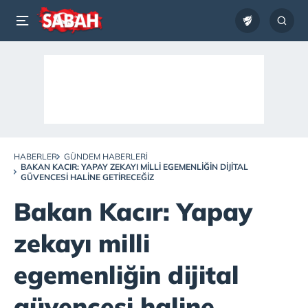
HABERLER
GÜNDEM HABERLERI
BAKAN KACIR: YAPAY ZEKAYI MILLI EGEMENLIĞIN DIJITAL
GÜVENCESI HALINE GETIRECEĞIZ
Bakan Kacır: Yapay
zekayı milli
egemenliğin dijital
güvencesi haline