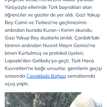
takdirde, kullanıcılara hedefli reklamlar
Yürüyüşte ellerinde Türk bayrakları olan
gösterilmeyecektir."
öğrenciler ve gaziler de yer aldı. Gazi Yakup
Sizlere daha iyi bir hizmet sunabilmek için İnternet
Bey Camii ve Türbesi'ne geçilmesinin
Sitemizde kendimize ve üçüncü kişilere ait çerezler
ardından burada Kuran-ı Kerim okundu,
kullanılmaktadır. Bu çerezler vasıtasıyla çeşitli kişisel
verileriniz işlenmekte olup gerekli olan çerezler bilgi
Gazi Yakup Bey dualarla anıldı. Çardak'taki
toplumu hizmetlerinin sunulması amacıyla
törenin ardından Nusret Mayın Gemisi'ne
kullanılmaktadır. Diğer çerezler, sitemizin daha işlevsel
binen Kurtulmuş ve protokol üyeleri,
kılınması ve kişiselleştirilmesi ve sizlere yönelik
reklam/pazarlama faaliyetlerinin yapılması, amaçlarıyla
Lapseki'den Gelibolu'ya geçti. Türk Hava
sınırlı olarak açık rızanız dahilinde kullanılacaktır.
Kuvvetleri'ne bağlı unsurlar, gemilerin geçişi
sırasında
Çanakkale Boğazı
semalarında
Çerezlere ilişkin tercihlerinizi aşağıda yer alan panel
vasıtasıyla belirleyebilirsiniz. Çerezlere ilişkin detaylı bilgi
uçuş yaptı.
için Ayarlar butonuna tıklayabilir,
Çerez Bilgilendirme
Metnimizi
ziyaret edebilirsiniz.
6698 sayılı Kişisel Verilerin Korunması Kanunu uyarınca