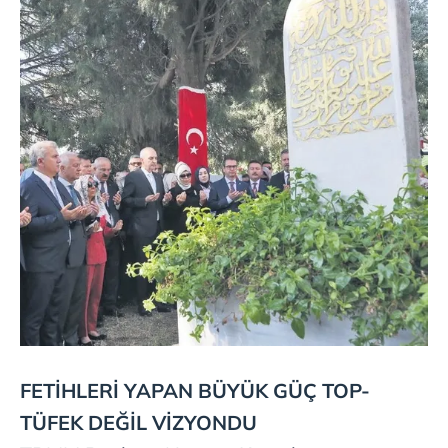
hazırlanmış Aydınlatma Metnimizi okumak ve sitemizde
ilgili mevzuata uygun olarak kullanılan çerezlerle ilgili bilgi
almak için lütfen
tıklayınız
.
FETİHLERİ YAPAN
BÜYÜK GÜÇ TOP-
TÜFEK
DEĞİL VİZYONDU