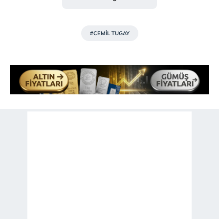
Çerezlere ilişkin tercihlerinizi aşağıda yer alan panel
vasıtasıyla belirleyebilirsiniz. Çerezlere ilişkin detaylı bilgi
için Ayarlar butonuna tıklayabilir,
Çerez Bilgilendirme
#CEMİL TUGAY
Metnimizi
ziyaret edebilirsiniz.
6698 sayılı Kişisel Verilerin Korunması Kanunu uyarınca
hazırlanmış Aydınlatma Metnimizi okumak ve sitemizde
ilgili mevzuata uygun olarak kullanılan çerezlerle ilgili bilgi
almak için lütfen
tıklayınız
.