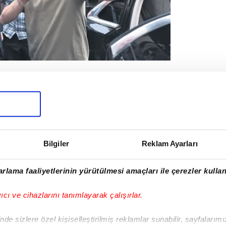
an, vatandaşlarla fotoğraf
alden ayrıldı. Ziyarette,
İstanbul
K Parti İstanbul İl Başkanı
Abdullah
Bilgiler
Reklam Ayarları
rlama faaliyetlerinin yürütülmesi amaçları ile çerezler kullan
yıcı ve cihazlarını tanımlayarak çalışırlar.
de sizlere özel kişiselleştirilmiş reklamlar sunabilir, sayfalarım