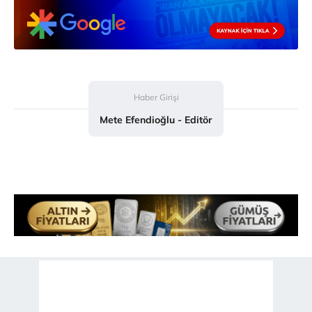
gösterilmeyecektir."
Sizlere daha iyi bir hizmet sunabilmek için İnternet
Sitemizde kendimize ve üçüncü kişilere ait çerezler
kullanılmaktadır. Bu çerezler vasıtasıyla çeşitli kişisel
verileriniz işlenmekte olup gerekli olan çerezler bilgi
Haber Girişi
toplumu hizmetlerinin sunulması amacıyla
Mete Efendioğlu - Editör
kullanılmaktadır. Diğer çerezler, sitemizin daha işlevsel
kılınması ve kişiselleştirilmesi ve sizlere yönelik
reklam/pazarlama faaliyetlerinin yapılması, amaçlarıyla
sınırlı olarak açık rızanız dahilinde kullanılacaktır.
Çerezlere ilişkin tercihlerinizi aşağıda yer alan panel
vasıtasıyla belirleyebilirsiniz. Çerezlere ilişkin detaylı bilgi
için Ayarlar butonuna tıklayabilir,
Çerez Bilgilendirme
Metnimizi
ziyaret edebilirsiniz.
6698 sayılı Kişisel Verilerin Korunması Kanunu uyarınca
hazırlanmış Aydınlatma Metnimizi okumak ve sitemizde