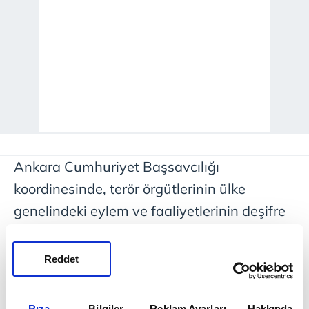
Ankara Cumhuriyet Başsavcılığı
koordinesinde, terör örgütlerinin ülke
genelindeki eylem ve faaliyetlerinin deşifre
edilmesine yönelik yürütülen çalışmalar
kapsamında çok sayıda örgüte operasyon
Reddet
gerçekleştirildi. DAEŞ terör örgütüne bağlı
56, DSİH terör örgütüne bağlı 23, TKP/ML
Rıza
Bilgiler
Reklam Ayarları
Hakkında