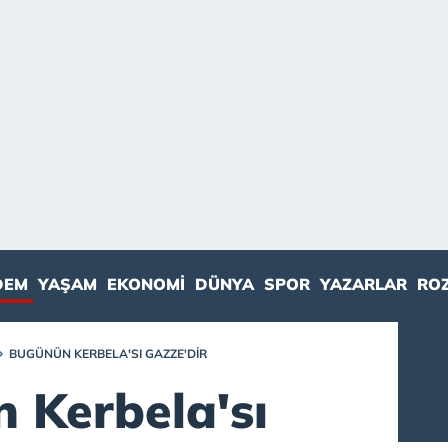
DEM
YAŞAM
EKONOMI
DÜNYA
SPOR
YAZARLAR
RO
BUGÜNÜN KERBELA'SI GAZZE'DIR
 Kerbela'sı