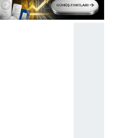
lgilendirme Metnimizi
ziyaret edebilirsiniz.
Korunması Kanunu uyarınca hazırlanmış Aydınlatma Metnimizi okum
 çerezlerle ilgili bilgi almak için lütfen
tıklayınız
.