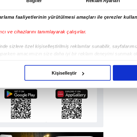
Bilgiler
Reklam Ayarları
rlama faaliyetlerinin yürütülmesi amaçları ile çerezler kullan
Haber Girişi
ete Efendioğlu - Editör
yıcı ve cihazlarını tanımlayarak çalışırlar.
de sizlere özel kişiselleştirilmiş reklamlar sunabilir, sayfalarım
aparken amacımızın size daha iyi bir reklam deneyimi sunmak ol
imizden gelen çabayı gösterdiğimizi ve bu noktada, reklamların ma
olduğunu sizlere hatırlatmak isteriz.
 Uygulamamızı İndirin
Kişiselleştir
zel Ayrıcalıkları Keşfedin!
çerezlere izin vermedikleri takdirde, kullanıcılara hedefli reklaml
abilmek için İnternet Sitemizde kendimize ve üçüncü kişilere ait 
isel verileriniz işlenmekte olup gerekli olan çerezler bilgi toplum
 çerezler, sitemizin daha işlevsel kılınması ve kişiselleştirilmes
 yapılması, amaçlarıyla sınırlı olarak açık rızanız dahilinde kulla
aşağıda yer alan panel vasıtasıyla belirleyebilirsiniz. Çerezlere iliş