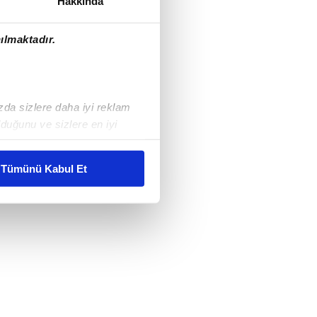
Hakkında
ılmaktadır.
ızda sizlere daha iyi reklam
duğunu ve sizlere en iyi
liyetlerimizi karşılamak
Tümünü Kabul Et
ar gösterilmeyecektir."
çerezler kullanılmaktadır. Bu
u hizmetlerinin sunulması
i ve sizlere yönelik
nılacaktır.
kin detaylı bilgi için Ayarlar