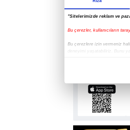
Rıza
"Sitelerimizde reklam ve paza
M
Bu çerezler, kullanıcıların tara
Bu çerezlere izin vermeniz halin
deneyimi yaşatabiliriz. Bunu y
içerikleri sunabilmek adına el
noktasında tek gelir kalemimiz 
Sabah.com.tr
Uygulamalara Ö
Her halükârda, kullanıcılar, bu 
Sizlere daha iyi bir hizmet sun
çerezler vasıtasıyla çeşitli kiş
amacıyla kullanılmaktadır. Diğer
reklam/pazarlama faaliyetlerinin
Çerezlere ilişkin tercihlerinizi 