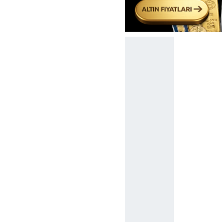
butonuna tıklayabilir,
Çerez Bi
6698 sayılı Kişisel Verilerin 
mevzuata uygun olarak kullanılan