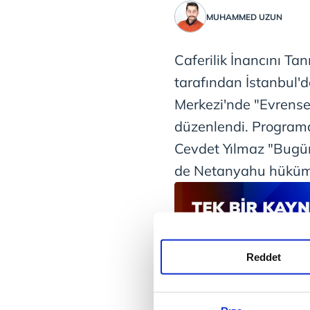
MUHAMMED UZUN
Caferilik İnancını Ta
tarafından İstanbul'
Merkezi'nde "Evrens
düzenlendi. Program
Cevdet Yılmaz "Bugün
de Netanyahu hüküme
Reddet