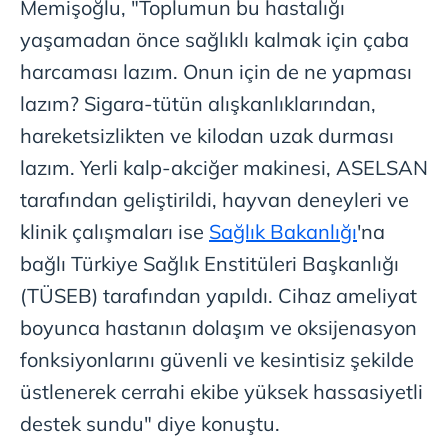
Memişoğlu, "Toplumun bu hastalığı
kullanılmaktadır. Diğer çerezler, sitemizin daha işlevsel
kılınması ve kişiselleştirilmesi ve sizlere yönelik
yaşamadan önce sağlıklı kalmak için çaba
reklam/pazarlama faaliyetlerinin yapılması, amaçlarıyla
harcaması lazım. Onun için de ne yapması
sınırlı olarak açık rızanız dahilinde kullanılacaktır.
lazım? Sigara-tütün alışkanlıklarından,
Çerezlere ilişkin tercihlerinizi aşağıda yer alan panel
hareketsizlikten ve kilodan uzak durması
vasıtasıyla belirleyebilirsiniz. Çerezlere ilişkin detaylı bilgi
lazım. Yerli kalp-akciğer makinesi, ASELSAN
için Ayarlar butonuna tıklayabilir,
Çerez Bilgilendirme
tarafından geliştirildi, hayvan deneyleri ve
Metnimizi
ziyaret edebilirsiniz.
klinik çalışmaları ise
Sağlık Bakanlığı
'na
6698 sayılı Kişisel Verilerin Korunması Kanunu uyarınca
bağlı Türkiye Sağlık Enstitüleri Başkanlığı
hazırlanmış Aydınlatma Metnimizi okumak ve sitemizde
(TÜSEB) tarafından yapıldı. Cihaz ameliyat
ilgili mevzuata uygun olarak kullanılan çerezlerle ilgili bilgi
almak için lütfen
tıklayınız
.
boyunca hastanın dolaşım ve oksijenasyon
fonksiyonlarını güvenli ve kesintisiz şekilde
üstlenerek cerrahi ekibe yüksek hassasiyetli
destek sundu" diye konuştu.