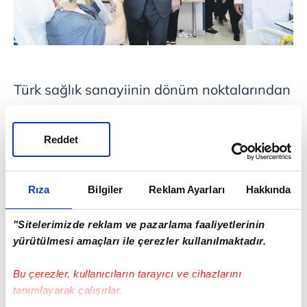
Türk sağlık sanayiinin dönüm noktalarından
biri. Hekimlerimiz, ASELSAN'ımızın ürettiği
yerli kalp-akciğer makinemizle Bilkent Şehir
Reddet
Hastanesi'nde ameliyat gerçekleştirdi.
ASELSAN üretimi kalpakciğer makinesinin
Rıza
Bilgiler
Reklam Ayarları
Hakkında
kullanıldığı ilk ameliyatın başarılı geçmesi,
Türkiye'nin tıbbi cihaz üretimindeki yerli ve
"Sitelerimizde reklam ve pazarlama faaliyetlerinin
milli adımlar açısından önemli kilometre taşı
yürütülmesi amaçları ile çerezler kullanılmaktadır.
olarak değerlendiriliyor. Teknolojinin
Bu çerezler, kullanıcıların tarayıcı ve cihazlarını
ilerleyen dönemde daha fazla hastanede
tanımlayarak çalışırlar.