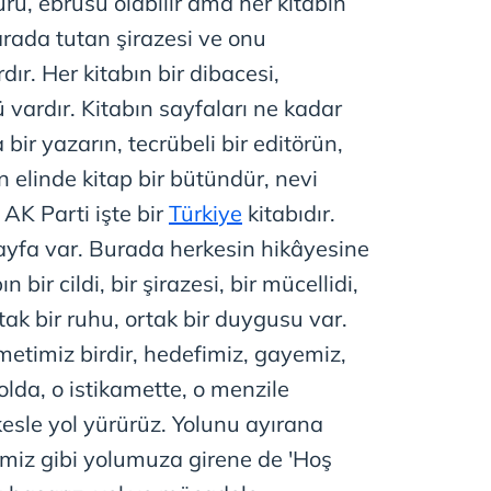
ürü, ebrusu olabilir ama her kitabın
 arada tutan şirazesi ve onu
dır. Her kitabın bir dibacesi,
vardır. Kitabın sayfaları ne kadar
 bir yazarın, tecrübeli bir editörün,
in elinde kitap bir bütündür, nevi
AK Parti işte bir
Türkiye
kitabıdır.
ayfa var. Burada herkesin hikâyesine
 bir cildi, bir şirazesi, bir mücellidi,
ortak bir ruhu, ortak bir duygusu var.
ametimiz birdir, hedefimiz, gayemiz,
olda, o istikamette, o menzile
esle yol yürürüz. Yolunu ayırana
imiz gibi yolumuza girene de 'Hoş