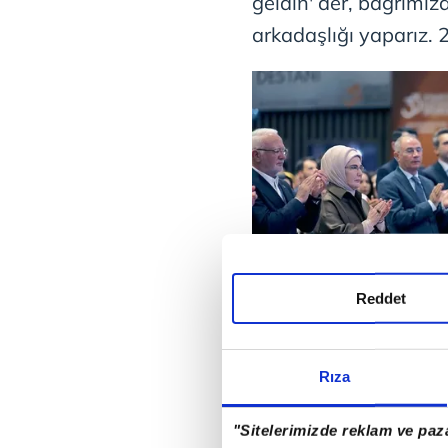
geldin' der, bağrımız
arkadaşlığı yaparız. 
Reddet
Rıza
Partimizi kurarken ilk
net bir şekilde çizdik
"Sitelerimizde reklam ve paza