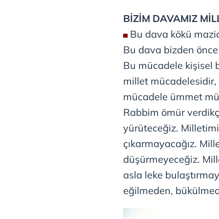
mevzuata uygun olarak kullanılan
BİZİM DAVAMIZ Mİ
Bu dava kökü mazid
Bu dava bizden önce 
Bu mücadele kişisel 
millet mücadelesidir
mücadele ümmet mücad
Rabbim ömür verdikçe
yürüteceğiz. Milletim
çıkarmayacağız. Mille
düşürmeyeceğiz. Mill
asla leke bulaştırma
eğilmeden, bükülme