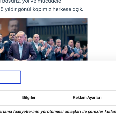
a basarız, yol ve mücadele
25 yıldır gönül kapımız herkese açık.
Bilgiler
Reklam Ayarları
elerimizi, sınırlarımızı, çerçevelerini
. O çizginin dışına çıkmayacağız,
rlama faaliyetlerinin yürütülmesi amaçları ile çerezler kullan