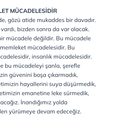
 çerezlerle ilgili bilgi almak için lütfen
tıklayınız
.
LLET MÜCADELESİDİR
e, gözü atide mukaddes bir davadır.
vardı, bizden sonra da var olacak.
bir mücadele değildir. Bu mücadele
, memleket mücadelesidir. Bu
elesidir, insanlık mücadelesidir.
 bu mücadeleyi şanla, şerefle
izin güvenini boşa çıkarmadık,
timizin hayallerini suya düşürmedik,
etimizin emanetine leke sürmedik,
yacağız. İnandığımız yolda
den yürümeye devam edeceğiz.