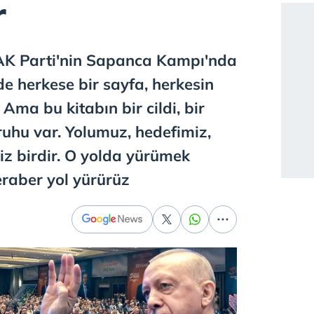
r
AK Parti'nin Sapanca Kampı'nda
de herkese bir sayfa, herkesin
 Ama bu kitabın bir cildi, bir
 ruhu var. Yolumuz, hedefimiz,
z birdir. O yolda yürümek
eraber yol yürürüz