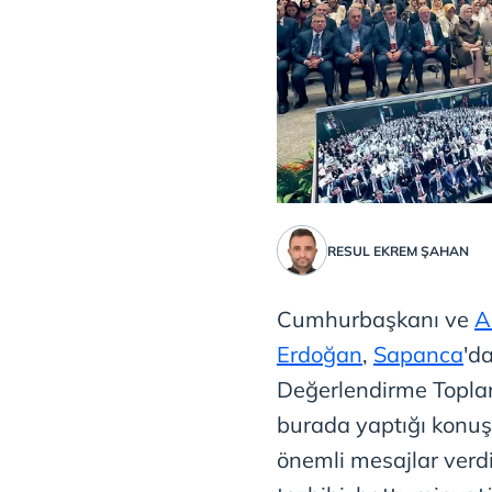
RESUL EKREM ŞAHAN
Cumhurbaşkanı ve
A
Erdoğan
,
Sapanca
'd
Değerlendirme Toplan
burada yaptığı konuşm
önemli mesajlar verdi: