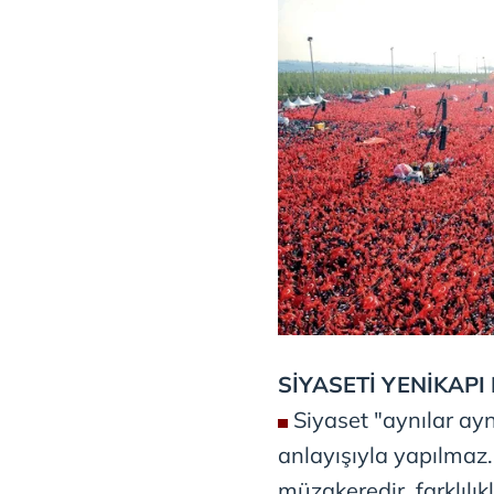
SİYASETİ YENİKAPI
Siyaset "aynılar aynı
anlayışıyla yapılmaz.
müzakeredir, farklılı