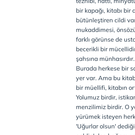
tezhibi, hattı, minyat
bir kapağı, kitabı bir
bütünleştiren cildi var
mukaddimesi, önsözü 
farklı görünse de usta
becerikli bir mücellid
şahsına münhasırdır. 
Burada herkese bir s
yer var. Ama bu kitabın
bir müellifi, kitabın 
Yolumuz birdir, istik
menzilimiz birdir. O y
yürümek isteyen herk
'Uğurlar olsun' dediğ