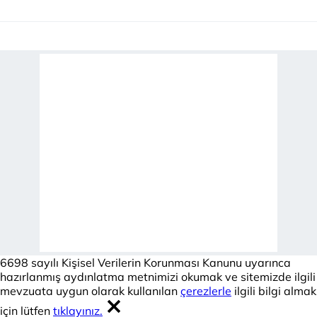
için Ayarlar butonuna tıklayabilir,
Çerez Bilgilendirme
Metnimizi
ziyaret edebilirsiniz.
6698 sayılı Kişisel Verilerin Korunması Kanunu uyarınca
hazırlanmış Aydınlatma Metnimizi okumak ve sitemizde
ilgili mevzuata uygun olarak kullanılan çerezlerle ilgili bilgi
almak için lütfen
tıklayınız
.
6698 sayılı Kişisel Verilerin Korunması Kanunu uyarınca
hazırlanmış aydınlatma metnimizi okumak ve sitemizde ilgili
mevzuata uygun olarak kullanılan
çerezlerle
ilgili bilgi almak
için lütfen
tıklayınız.