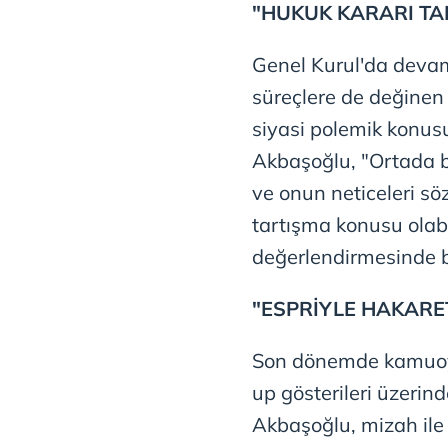
"HUKUK KARARI T
mevzuata uygun olarak kullanılan
Genel Kurul'da devam
süreçlere de değinen 
siyasi polemik konusu
Akbaşoğlu, "Ortada bi
ve onun neticeleri s
tartışma konusu olab
değerlendirmesinde 
"ESPRİYLE HAKARE
Son dönemde kamuoy
up gösterileri üzeri
Akbaşoğlu, mizah ile 