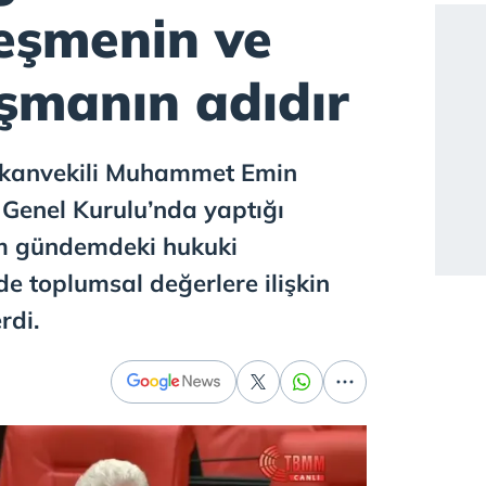
eşmenin ve
şmanın adıdır
şkanvekili Muhammet Emin
enel Kurulu’nda yaptığı
 gündemdeki hukuki
e toplumsal değerlere ilişkin
rdi.