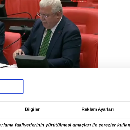
AŞTIRMANIN DEĞİL
DIDIR"
şundan bu yana toplumun tüm
Bilgiler
Reklam Ayarları
n bir siyaset anlayışı benimsediğini
rlama faaliyetlerinin yürütülmesi amaçları ile çerezler kullan
rtilerinin hiçbir zaman ayrıştırıcı bir