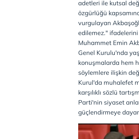
adetleri ile kutsal de
özgürlüğü kapsamınd
vurgulayan Akbaşoğlu
edilemez." ifadelerin
Muhammet Emin Akbaş
Genel Kurulu'nda yaş
konuşmalarda hem hu
söylemlere ilişkin d
Kurul'da muhalefet m
karşılıklı sözlü tart
Parti'nin siyaset anla
güçlendirmeye dayand