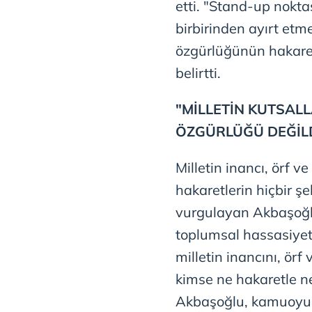
etti. "Stand-up noktas
birbirinden ayırt etm
özgürlüğünün hakare
belirtti.
"MİLLETİN KUTSALL
ÖZGÜRLÜĞÜ DEĞİL
Milletin inancı, örf ve
hakaretlerin hiçbir 
vurgulayan Akbaşoğlu
toplumsal hassasiyet 
milletin inancını, örf 
kimse ne hakaretle ne 
Akbaşoğlu, kamuoyunu