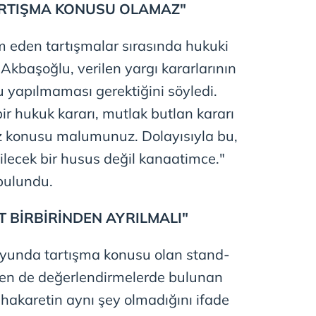
ARTIŞMA KONUSU OLAMAZ"
 çerezlerle ilgili bilgi almak için lütfen
tıklayınız
.
 eden tartışmalar sırasında hukuki
Akbaşoğlu, verilen yargı kararlarının
 yapılmaması gerektiğini söyledi.
r hukuk kararı, mutlak butlan kararı
öz konusu malumunuz. Dolayısıyla bu,
ilecek bir husus değil kanaatimce."
bulundu.
T BİRBİRİNDEN AYRILMALI"
unda tartışma konusu olan stand-
nden de değerlendirmelerde bulunan
hakaretin aynı şey olmadığını ifade